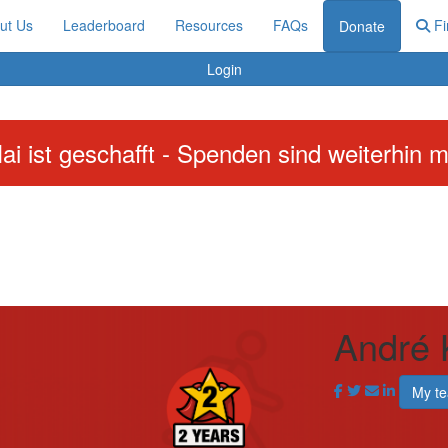
ut Us
Leaderboard
Resources
FAQs
Fi
Donate
Login
ai ist geschafft - Spenden sind weiterhin m
André
My t