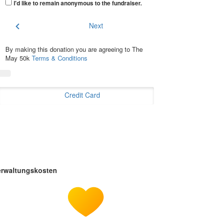
I'd like to remain anonymous to the fundraiser
.
chevron_left
Next
By making this donation you are agreeing to The
May 50k
Terms & Conditions
Credit Card
erwaltungskosten