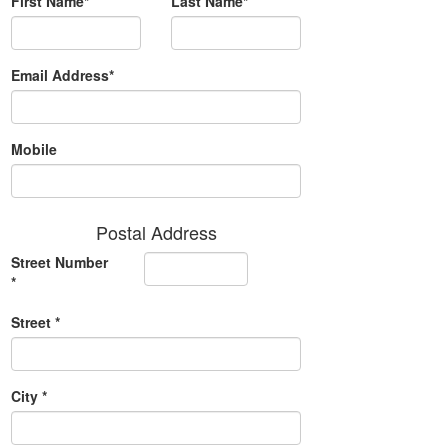
First Name*
Last Name*
Email Address*
Mobile
Postal Address
Street Number
*
Street *
City *