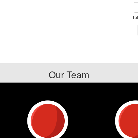
To
Our Team