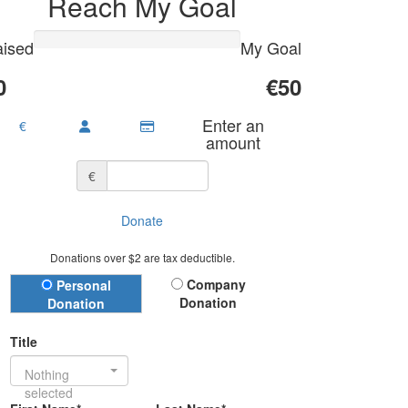
Reach My Goal
ised
My Goal
0
€50
Enter an
€
amount
€
Donate
Donations over $2 are tax deductible.
Donation Type
Company
Personal
Donation
Donation
Title
Nothing
selected