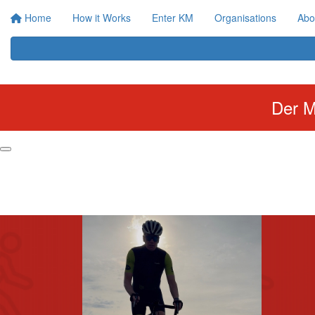
Home
How it Works
Enter KM
Organisations
Abo
Der M