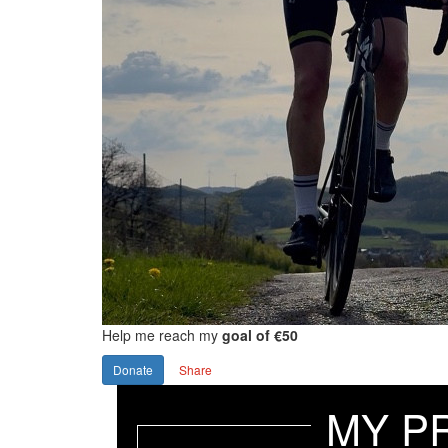
Help me reach my
goal of €50
Donate
Share
MY P