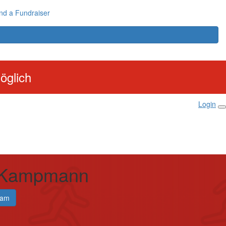
nd a Fundraiser
öglich
Login
 Kampmann
eam