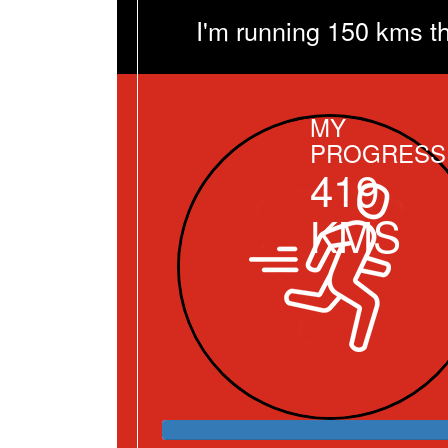
I'm running 150 kms t
MY
PROGRESS
419
KMS