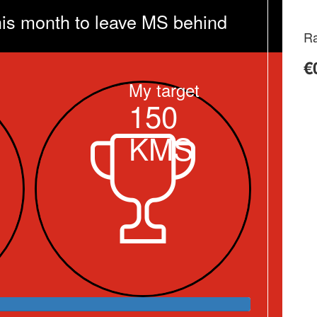
his month to leave MS behind
Ra
€
My target
150
KMS