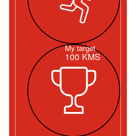
My target
100
KMS