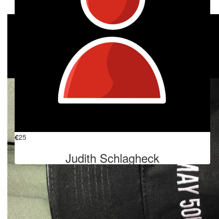
My Gallery
€
26.98
€
58.63
Brigitte Kupka
Paul Rieger
€
25
Judith Schlagheck