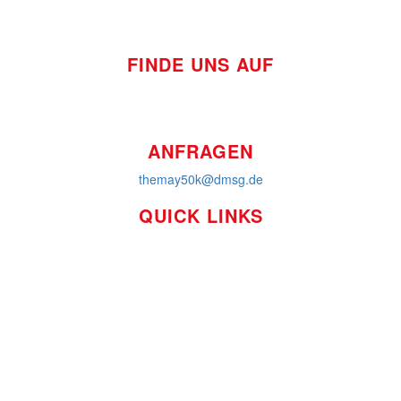
FINDE UNS AUF
ANFRAGEN
themay50k@dmsg.de
QUICK LINKS
So funktioniert's
Über uns
Platzierungen
Bildmaterial
Häufig gestellte Fragen
MS International Federation