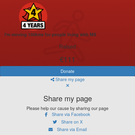
I'm moving 100kms for people living with MS
Raised
€111
Donate
Share my page
Share my page
Please help our cause by sharing our page
Share via Facebook
Share on X
Share via Email