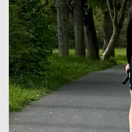
Viel Spaß und gut Fuß! :)
€
25
Sven Hofmann
€
25
Susanne Mathilde Hofmann