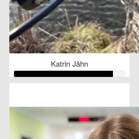
Katrin Jähn
Raised so far:
€44