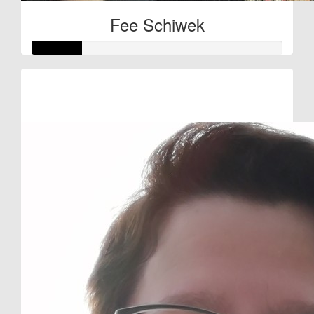
Fee Schiwek
Raised so far:
€10