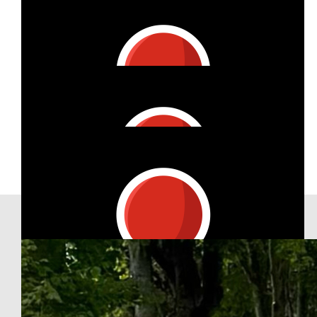
Our Team Members
€
100
Irmgard Röper
€
58.99
Vanessa Hofmann