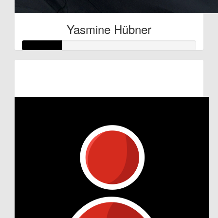
Yasmine Hübner
Raised so far:
€11