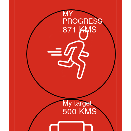
MY
PROGRESS
871
KMS
My target
500
KMS