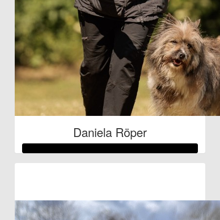
Daniela Röper
Raised so far:
€209