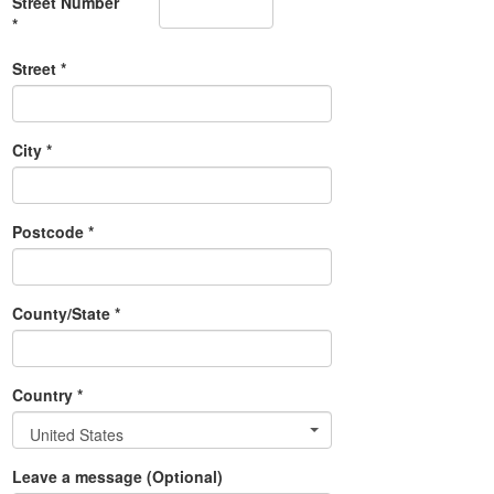
Street Number
*
Street *
City *
Postcode *
County/State *
Country *
United States
Leave a message (Optional)