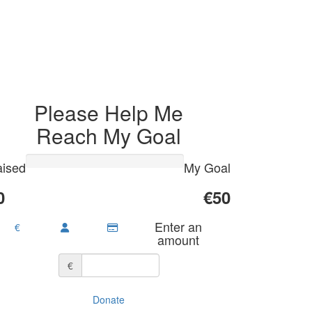
Please Help Me
Reach My Goal
ised
My Goal
0
€50
Enter an
€
amount
€
Donate