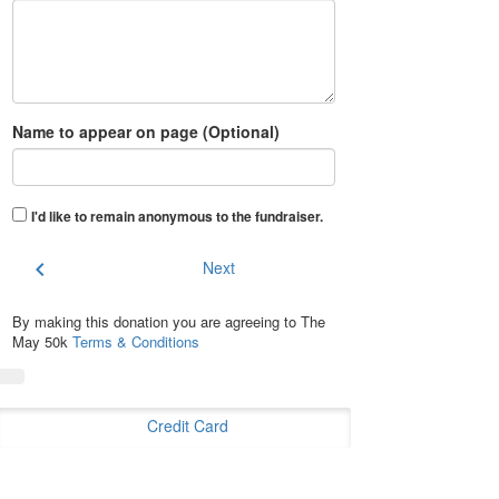
Name to appear on page (Optional)
I'd like to remain anonymous to the fundraiser
.
chevron_left
Next
By making this donation you are agreeing to The
May 50k
Terms & Conditions
Credit Card