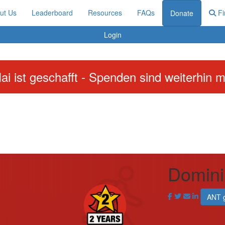
ut Us
Leaderboard
Resources
FAQs
Fi
Donate
Login
ai ist geschafft - Spenden sind weiterhin m
Domini
ANT 