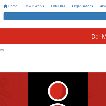
Home
How it Works
Enter KM
Organisations
Abo
Der M