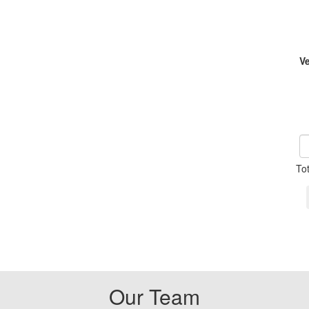
V
To
Our Team