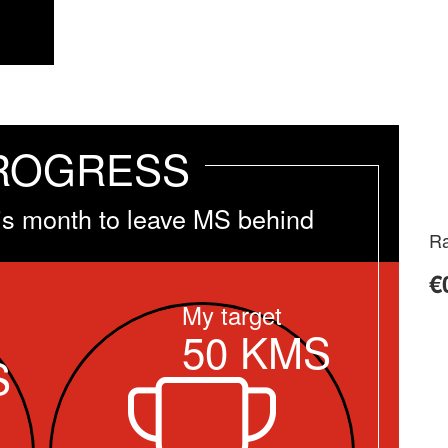
ROGRESS
is month to leave MS behind
Ra
€
My target
50
KMS
S