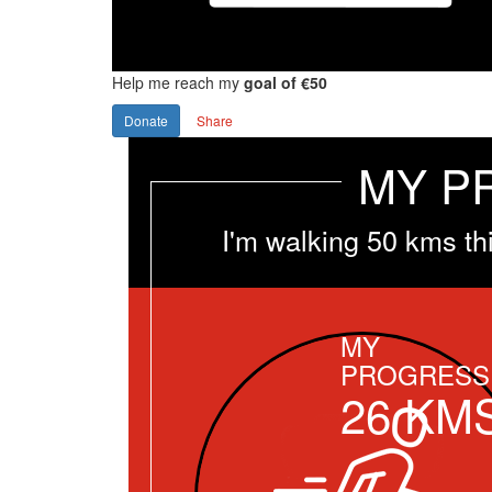
Help me reach my
goal of €50
Donate
Share
MY P
I'm walking 50 kms th
MY
PROGRESS
26
KM