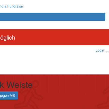
nd a Fundraiser
öglich
Login
k Weiste
gegen MS