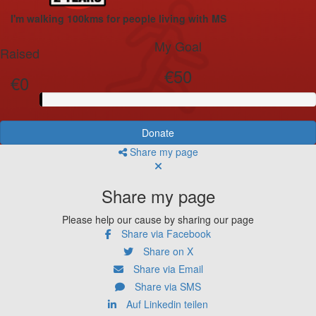
I'm walking 100kms for people living with MS
My Goal
Raised
€50
€0
Donate
Share my page
Share my page
Please help our cause by sharing our page
Share via Facebook
Share on X
Share via Email
Share via SMS
Auf Linkedin teilen