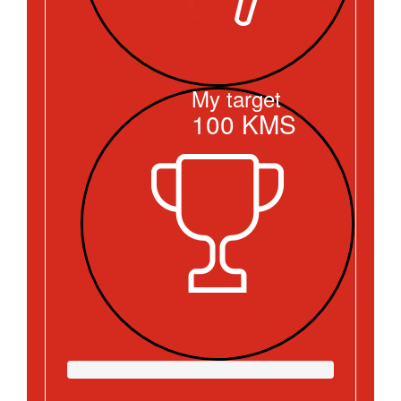
My target
100
KMS