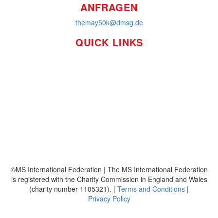
ANFRAGEN
themay50k@dmsg.de
QUICK LINKS
So funktioniert's
Über uns
Platzierungen
Bildmaterial
Häufig gestellte Fragen
MS International Federation
DMSG
©MS International Federation | The MS International Federation
is registered with the Charity Commission in England and Wales
(charity number 1105321). |
Terms and Conditions
|
Privacy Policy