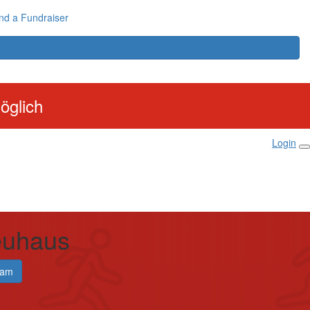
nd a Fundraiser
öglich
Login
euhaus
eam