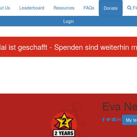
ut Us
Leaderboard
Resources
FAQs
Fi
Donate
Login
ai ist geschafft - Spenden sind weiterhin m
Eva N
My t