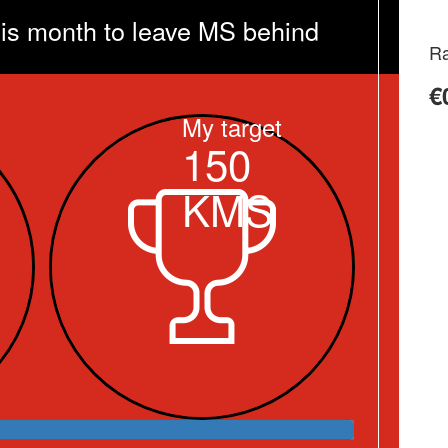
is month to leave MS behind
Ra
€
My target
150
KMS