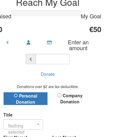
Reach My Goal
ised
My Goal
0
€50
Enter an
€
amount
€
Donate
Donations over $2 are tax deductible.
Donation Type
Company
Personal
Donation
Donation
Title
Nothing
selected