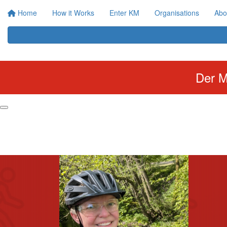
Home
How it Works
Enter KM
Organisations
Abo
Der M