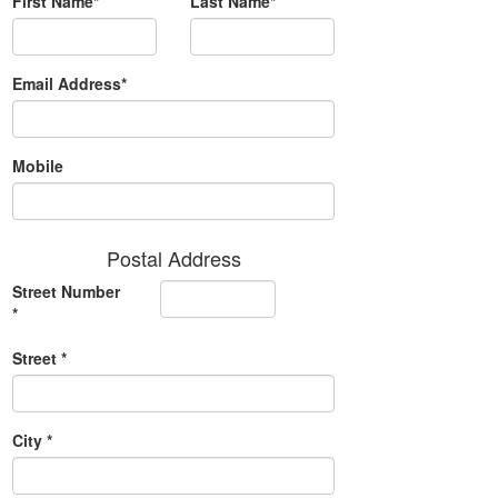
First Name*
Last Name*
Email Address*
Mobile
Postal Address
Street Number
*
Street *
City *