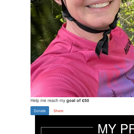
Help me reach my
goal of €50
Donate
Share
MY P