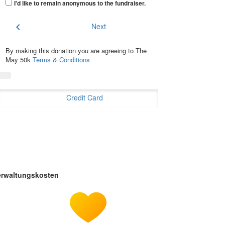
I'd like to remain anonymous to the fundraiser
.
chevron_left
Next
By making this donation you are agreeing to The
May 50k
Terms & Conditions
Credit Card
erwaltungskosten