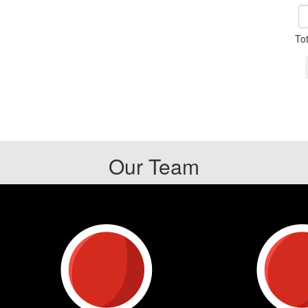
To
Our Team