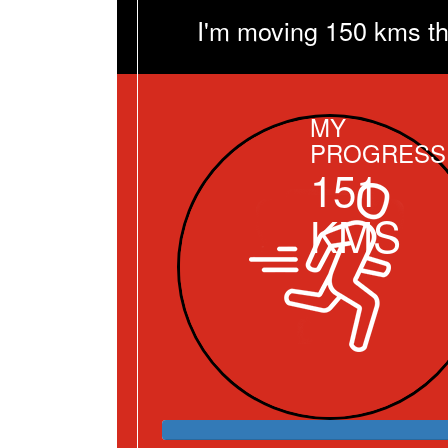
I'm moving 150 kms th
MY
PROGRESS
151
KMS