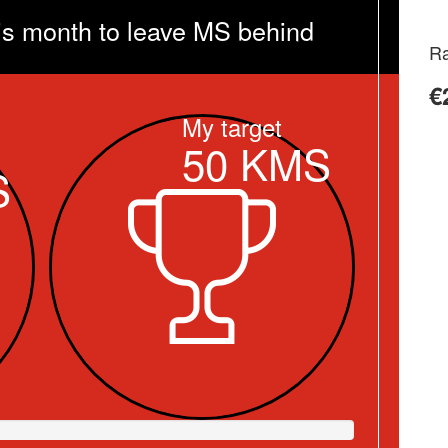
is month to leave MS behind
Ra
€
My target
50
KMS
S