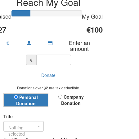
Reach My Goal
ised
My Goal
27
€100
Enter an
€
amount
€
Donate
Donations over $2 are tax deductible.
Donation Type
Company
Personal
Donation
Donation
Title
Nothing
selected