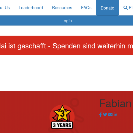
ut Us
Leaderboard
Resources
FAQs
Fi
Donate
Login
ai ist geschafft - Spenden sind weiterhin m
Fabian