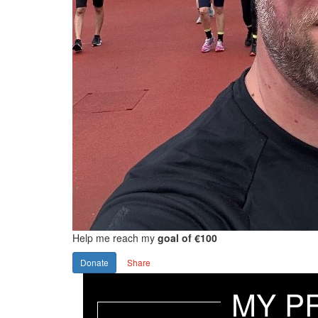
Help me reach my
goal of €100
Donate
Share
MY P