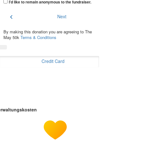
I'd like to remain anonymous to the fundraiser
.
chevron_left
Next
By making this donation you are agreeing to The
May 50k
Terms & Conditions
Credit Card
erwaltungskosten