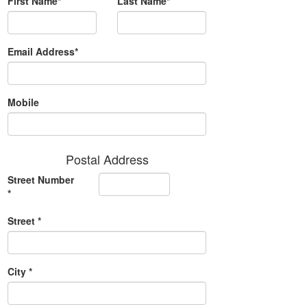
First Name*
Last Name*
Email Address*
Mobile
Postal Address
Street Number
*
Street *
City *