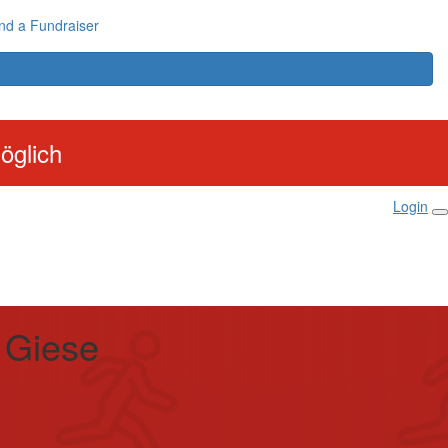
nd a Fundraiser
öglich
Login
 Giese