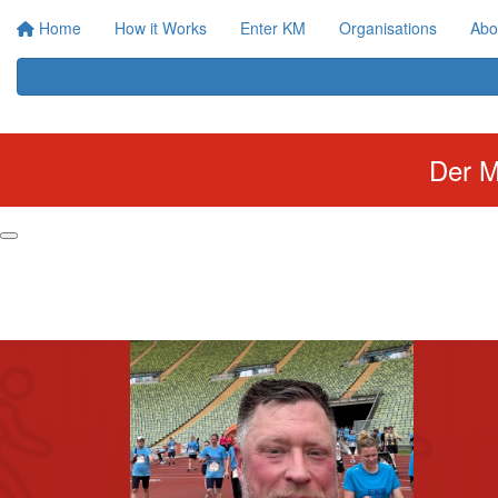
Home
How it Works
Enter KM
Organisations
Abo
Der M