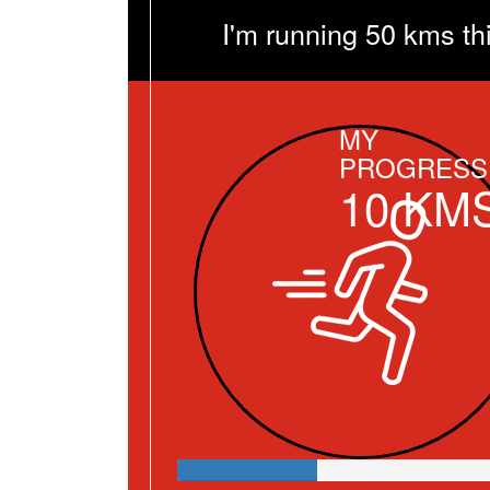
I'm running 50 kms th
MY
PROGRESS
10
KM