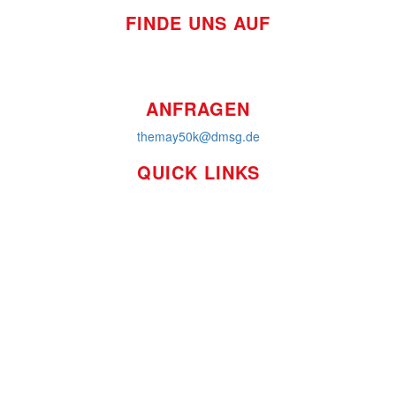
FINDE UNS AUF
ANFRAGEN
themay50k@dmsg.de
QUICK LINKS
So funktioniert's
Über uns
Platzierungen
Bildmaterial
Häufig gestellte Fragen
MS International Federation
DMSG