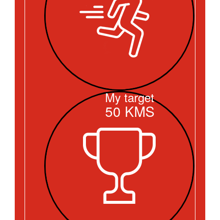
My target
50
KMS