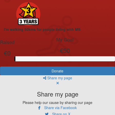
I'm walking 50kms for people living with MS
My Goal
Raised
€50
€0
Donate
Share my page
Share my page
Please help our cause by sharing our page
Share via Facebook
Share on X