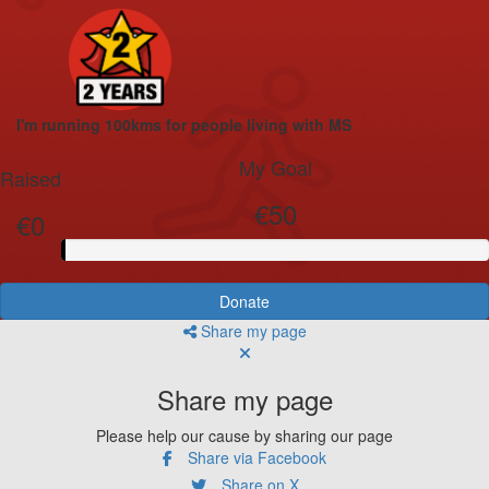
I'm running 100kms for people living with MS
My Goal
Raised
€50
€0
Donate
Share my page
Share my page
Please help our cause by sharing our page
Share via Facebook
Share on X