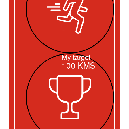
My target
100
KMS