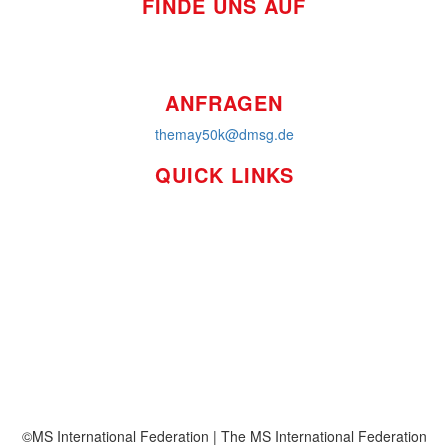
FINDE UNS AUF
ANFRAGEN
themay50k@dmsg.de
QUICK LINKS
So funktioniert's
Über uns
Platzierungen
Bildmaterial
Häufig gestellte Fragen
MS International Federation
DMSG
©MS International Federation | The MS International Federation