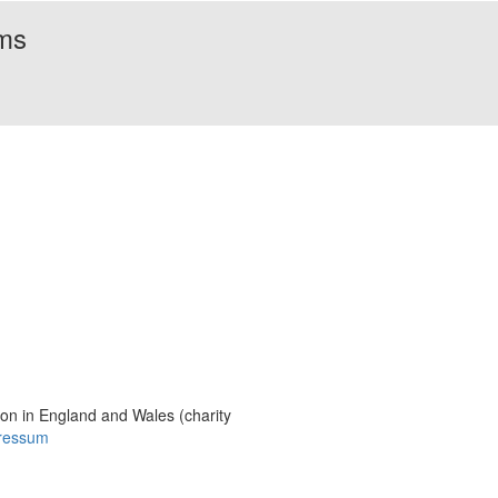
rms
Bildmaterial
Häufig gestellte Fragen
MS International Federation
DMSG
ion in England and Wales (charity
ressum