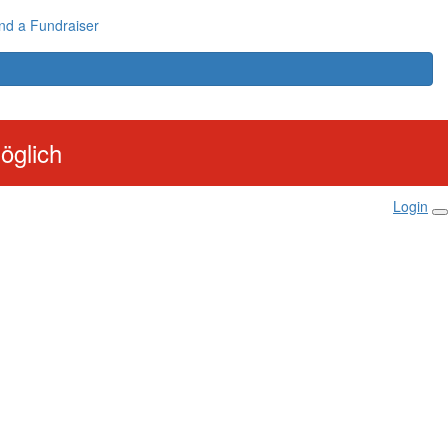
nd a Fundraiser
öglich
Login