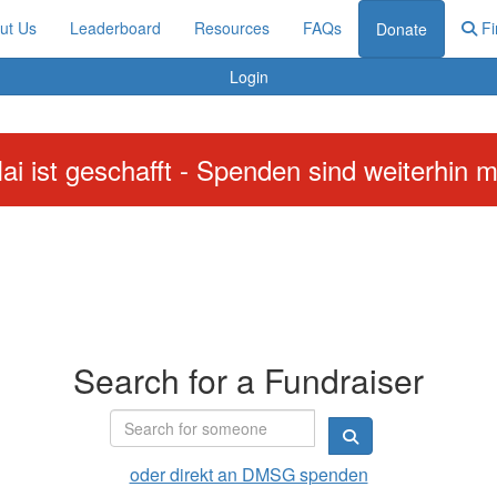
ut Us
Leaderboard
Resources
FAQs
Fi
Donate
Login
ai ist geschafft - Spenden sind weiterhin m
Search for a Fundraiser
oder direkt an DMSG spenden