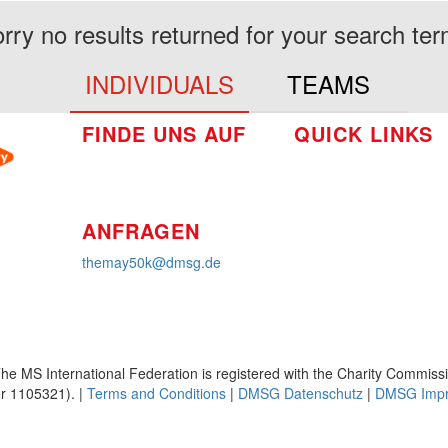
rry no results returned for your search te
INDIVIDUALS
TEAMS
FINDE UNS AUF
QUICK LINKS
So funktioniert's
Über uns
Platzierungen
ANFRAGEN
themay50k@dmsg.de
he MS International Federation is registered with the Charity Commiss
 1105321). |
Terms and Conditions
|
DMSG Datenschutz
|
DMSG Imp