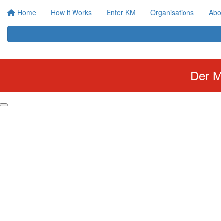
Home
How it Works
Enter KM
Organisations
Abo
Der M