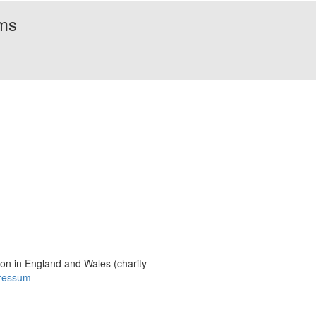
rms
Bildmaterial
Häufig gestellte Fragen
MS International Federation
DMSG
ion in England and Wales (charity
ressum