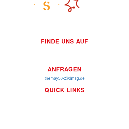
FINDE UNS AUF
ANFRAGEN
themay50k@dmsg.de
QUICK LINKS
So funktioniert's
Über uns
Platzierungen
Bildmaterial