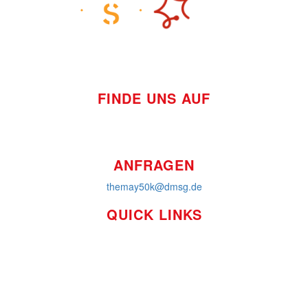
FINDE UNS AUF
ANFRAGEN
themay50k@dmsg.de
QUICK LINKS
So funktioniert's
Über uns
Platzierungen
Bildmaterial