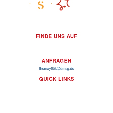
FINDE UNS AUF
ANFRAGEN
themay50k@dmsg.de
QUICK LINKS
So funktioniert's
Über uns
Platzierungen
Bildmaterial