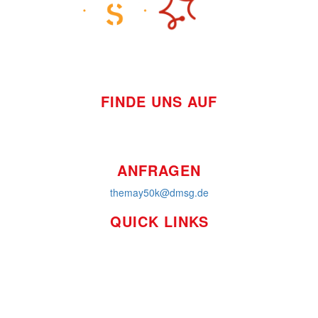
FINDE UNS AUF
ANFRAGEN
themay50k@dmsg.de
QUICK LINKS
So funktioniert's
Über uns
Platzierungen
Bildmaterial