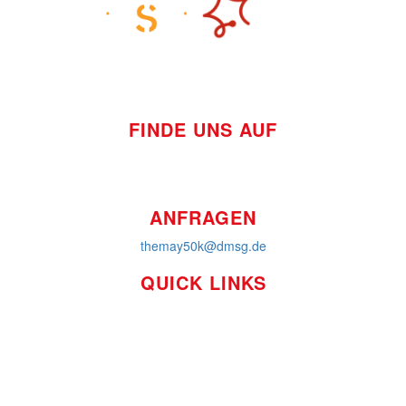
FINDE UNS AUF
ANFRAGEN
themay50k@dmsg.de
QUICK LINKS
So funktioniert's
Über uns
Platzierungen
Bildmaterial