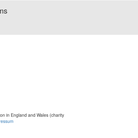
rms
Bildmaterial
Häufig gestellte Fragen
MS International Federation
DMSG
ion in England and Wales (charity
ressum