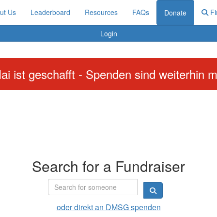
ut Us
Leaderboard
Resources
FAQs
Fi
Donate
Login
ai ist geschafft - Spenden sind weiterhin m
Search for a Fundraiser
oder direkt an DMSG spenden