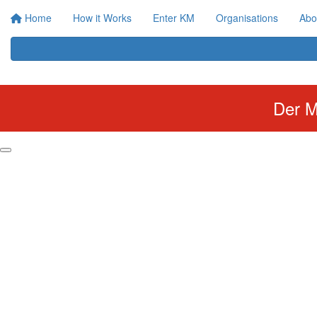
Home
How it Works
Enter KM
Organisations
Abo
Der M