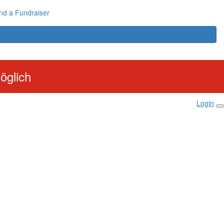
nd a Fundraiser
öglich
Login