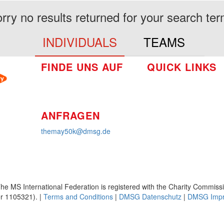
rry no results returned for your search te
INDIVIDUALS
TEAMS
FINDE UNS AUF
QUICK LINKS
So funktioniert's
Über uns
Platzierungen
ANFRAGEN
themay50k@dmsg.de
he MS International Federation is registered with the Charity Commiss
 1105321). |
Terms and Conditions
|
DMSG Datenschutz
|
DMSG Imp