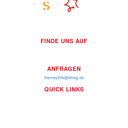
FINDE UNS AUF
ANFRAGEN
themay50k@dmsg.de
QUICK LINKS
So funktioniert's
Über uns
Platzierungen
Bildmaterial