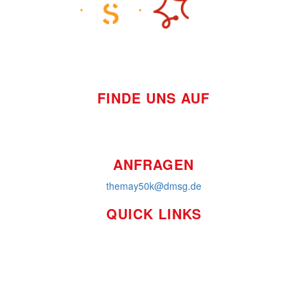
FINDE UNS AUF
ANFRAGEN
themay50k@dmsg.de
QUICK LINKS
So funktioniert's
Über uns
Platzierungen
Bildmaterial