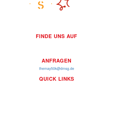
FINDE UNS AUF
ANFRAGEN
themay50k@dmsg.de
QUICK LINKS
So funktioniert's
Über uns
Platzierungen
Bildmaterial