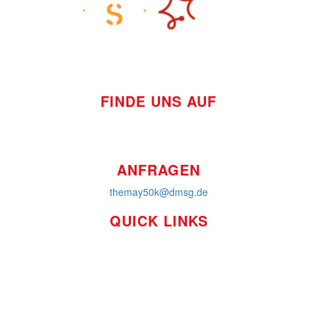
FINDE UNS AUF
ANFRAGEN
themay50k@dmsg.de
QUICK LINKS
So funktioniert's
Über uns
Platzierungen
Bildmaterial