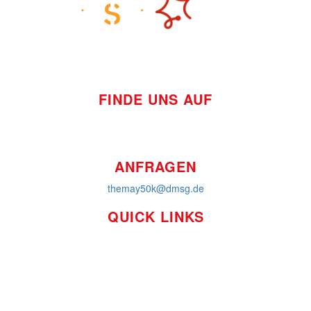
FINDE UNS AUF
ANFRAGEN
themay50k@dmsg.de
QUICK LINKS
So funktioniert's
Über uns
Platzierungen
Bildmaterial