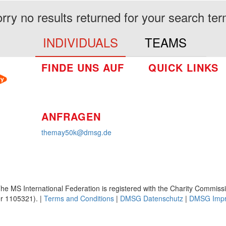
rry no results returned for your search te
INDIVIDUALS
TEAMS
FINDE UNS AUF
QUICK LINKS
So funktioniert's
Über uns
Platzierungen
ANFRAGEN
themay50k@dmsg.de
he MS International Federation is registered with the Charity Commiss
 1105321). |
Terms and Conditions
|
DMSG Datenschutz
|
DMSG Imp