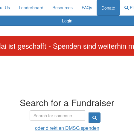
ut Us
Leaderboard
Resources
FAQs
Fi
Donate
Login
ai ist geschafft - Spenden sind weiterhin m
Search for a Fundraiser
oder direkt an DMSG spenden