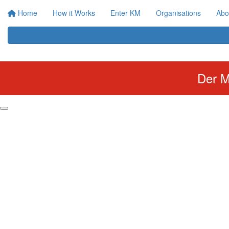
Home
How it Works
Enter KM
Organisations
Abo
Der M