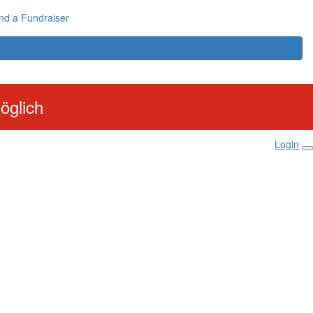
nd a Fundraiser
öglich
Login