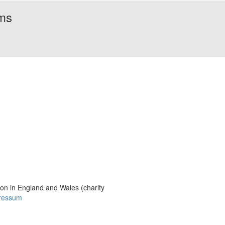
rms
Bildmaterial
Häufig gestellte Fragen
MS International Federation
DMSG
ion in England and Wales (charity
ressum