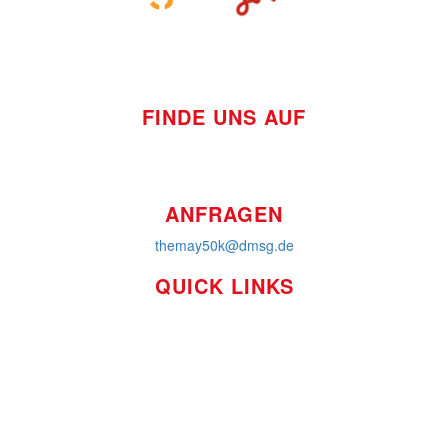
FINDE UNS AUF
ANFRAGEN
themay50k@dmsg.de
QUICK LINKS
So funktioniert's
Über uns
Platzierungen
Bildmaterial
Häufig gestellte Fragen