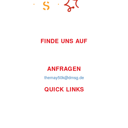
FINDE UNS AUF
ANFRAGEN
themay50k@dmsg.de
QUICK LINKS
So funktioniert's
Über uns
Platzierungen
Bildmaterial