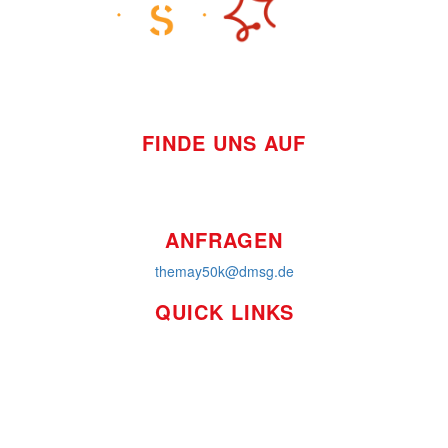
FINDE UNS AUF
ANFRAGEN
themay50k@dmsg.de
QUICK LINKS
So funktioniert's
Über uns
Platzierungen
Bildmaterial