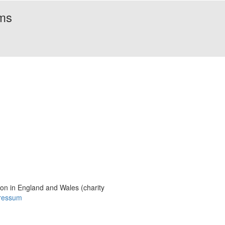
rms
Bildmaterial
Häufig gestellte Fragen
MS International Federation
DMSG
ion in England and Wales (charity
ressum