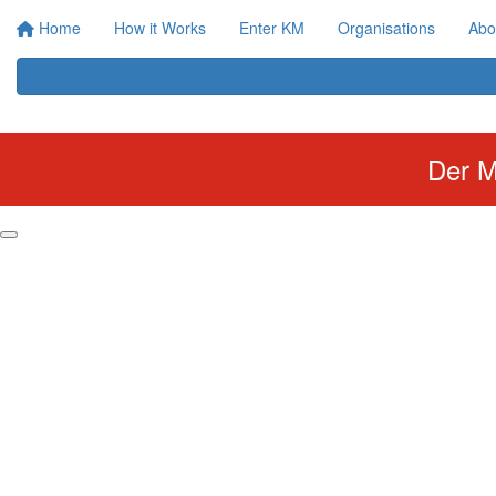
Home
How it Works
Enter KM
Organisations
Abo
Der M