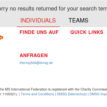
rry no results returned for your search te
INDIVIDUALS
TEAMS
FINDE UNS AUF
QUICK LINKS
So funktioniert's
Über uns
Platzierungen
ANFRAGEN
themay50k@dmsg.de
he MS International Federation is registered with the Charity Commiss
 1105321). |
Terms and Conditions
|
DMSG Datenschutz
|
DMSG Imp