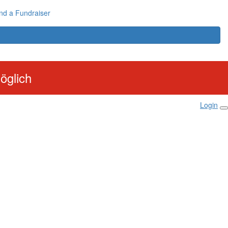
nd a Fundraiser
öglich
Login