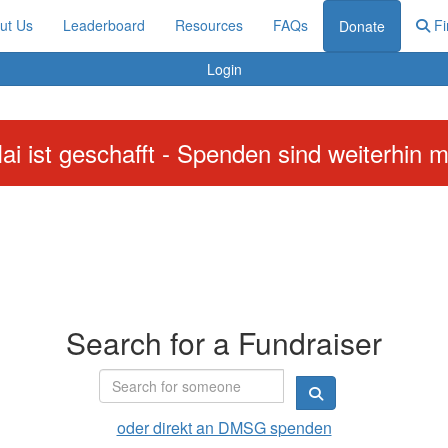
ut Us
Leaderboard
Resources
FAQs
Fi
Donate
Login
ai ist geschafft - Spenden sind weiterhin m
Search for a Fundraiser
oder direkt an DMSG spenden