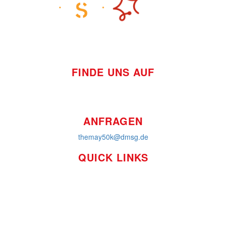
FINDE UNS AUF
ANFRAGEN
themay50k@dmsg.de
QUICK LINKS
So funktioniert's
Über uns
Platzierungen
Bildmaterial