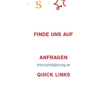
FINDE UNS AUF
ANFRAGEN
themay50k@dmsg.de
QUICK LINKS
So funktioniert's
Über uns
Platzierungen
Bildmaterial