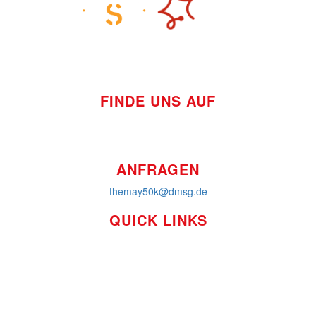
FINDE UNS AUF
ANFRAGEN
themay50k@dmsg.de
QUICK LINKS
So funktioniert's
Über uns
Platzierungen
Bildmaterial