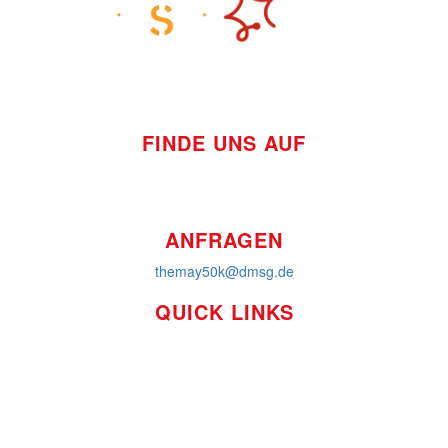
FINDE UNS AUF
ANFRAGEN
themay50k@dmsg.de
QUICK LINKS
So funktioniert's
Über uns
Platzierungen
Bildmaterial