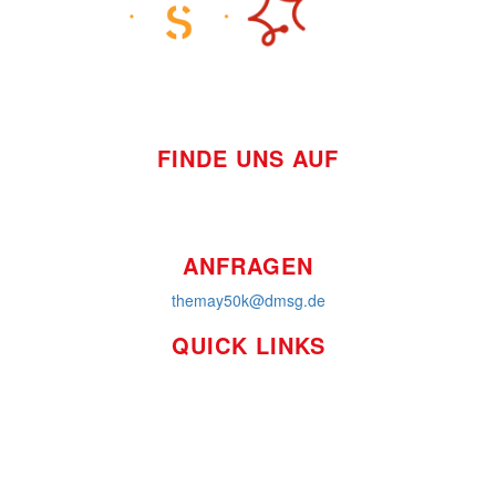
FINDE UNS AUF
ANFRAGEN
themay50k@dmsg.de
QUICK LINKS
So funktioniert's
Über uns
Platzierungen
Bildmaterial