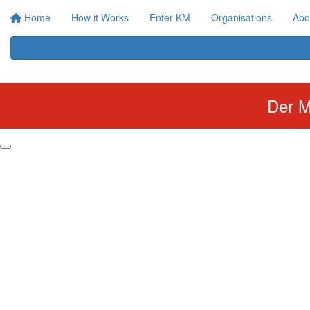
Home
How it Works
Enter KM
Organisations
Abo
Der M