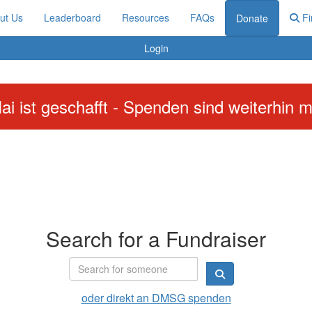
ut Us
Leaderboard
Resources
FAQs
Fi
Donate
Login
ai ist geschafft - Spenden sind weiterhin m
Search for a Fundraiser
oder direkt an DMSG spenden