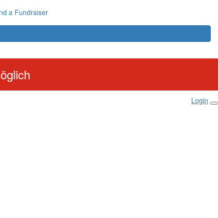
nd a Fundraiser
öglich
Login