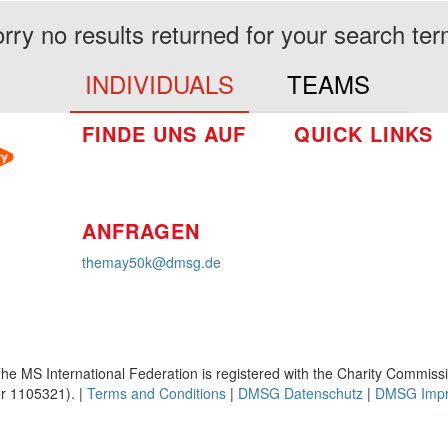
rry no results returned for your search te
INDIVIDUALS
TEAMS
FINDE UNS AUF
QUICK LINKS
So funktioniert's
Über uns
Platzierungen
ANFRAGEN
themay50k@dmsg.de
he MS International Federation is registered with the Charity Commiss
 1105321). |
Terms and Conditions
|
DMSG Datenschutz
|
DMSG Imp