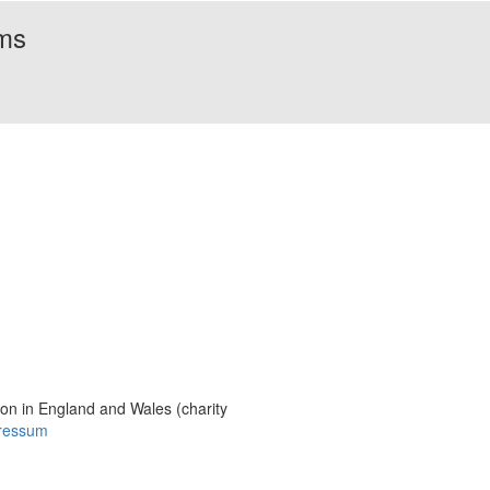
rms
Bildmaterial
Häufig gestellte Fragen
MS International Federation
DMSG
ion in England and Wales (charity
ressum