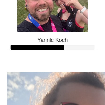
Yannic Koch
Raised so far:
€159