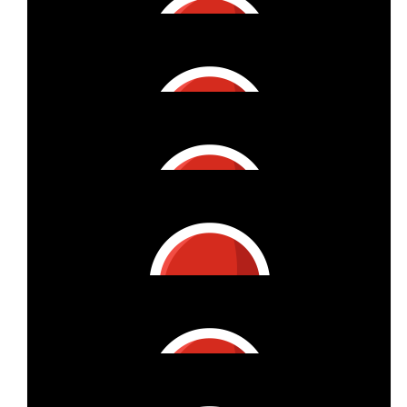
€
11
Susann Stüwer-köhler
€
53
Anne Dorn
You Go, Girls!
€
53
Guido Und Uschi Neidinger
Yes, you can - Gemeinsam für diese gute Sache
€
27
Ina & The Gang
€
32