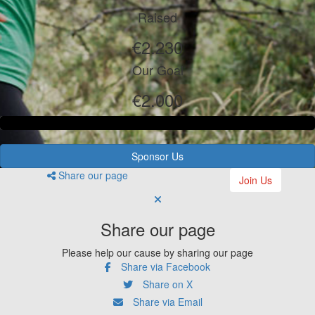
Raised
€2.230
Our Goal
€2.000
Sponsor Us
Share our page
Join Us
Share our page
Please help our cause by sharing our page
Share via Facebook
Share on X
Share via Email