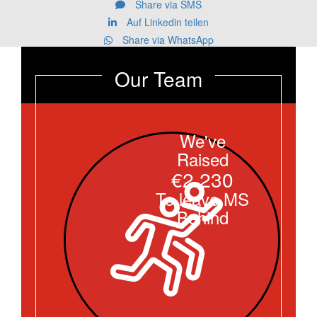
Share via SMS
Auf Linkedin teilen
Share via WhatsApp
Our Team
We've
Raised
€2.230
To leave MS
Behind