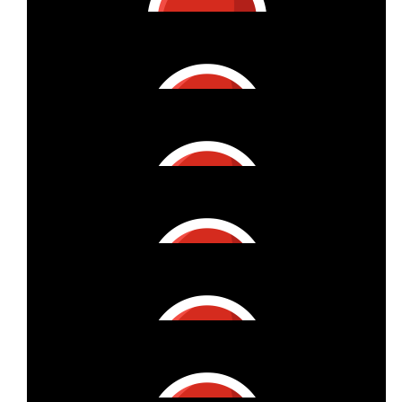
Winterchen
€
27
Svetlana Stempel
💖Denke an euch!!! 💖
€
27
Kathrin Reinisch-kloos
Stay Strong Éloïse 💪🏻
€
50
Verena Schmidtchen
Go Team Joënnic!!!
€
27