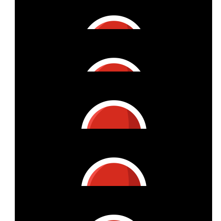
Anastasia Weinandi
€
27
Joanna Hien
€
53
G. B.
💪❤️
€
11
Tim Burghardt
Hoffe ich kann etwas helfen
€
27
Katharina Jost