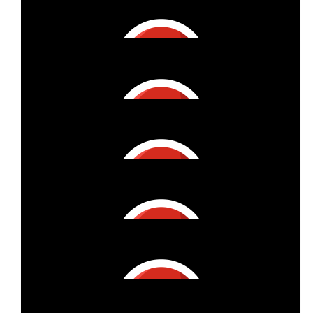
€
5
Benedict Bridgerton
€
25
Nora Brand