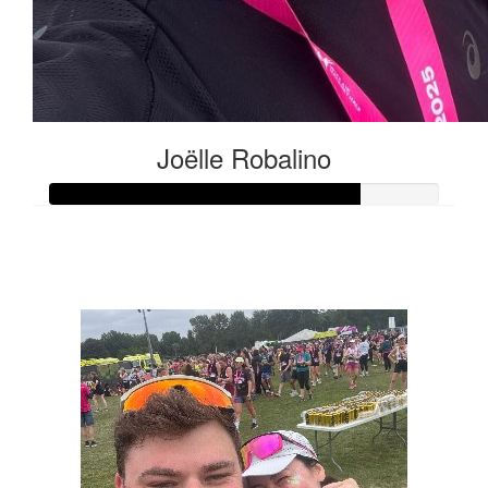
Joëlle Robalino
Raised so far:
€400