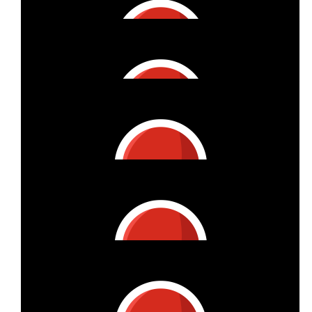
Anonymous
€
20
Anonymous
€
27
Carina & Jannik &lt;3
You‘ve got this 💪🏼
€
53
Anonym
€
53
Telmo
€
27