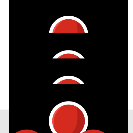
Katharina Daum
€
53
Steffi K.
€
150
Mela
€
27
Wibke Bohny
€
25
Andrea Wentz
Our Achievements
€
209
Monika Neidinger-ornau