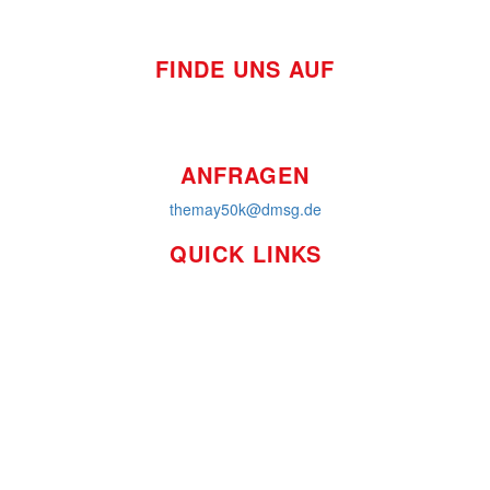
FINDE UNS AUF
ANFRAGEN
themay50k@dmsg.de
QUICK LINKS
So funktioniert's
Über uns
Platzierungen
Bildmaterial
Häufig gestellte Fragen
MS International Federation
DMSG