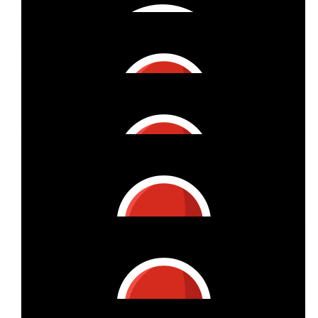
€
1
Anonymous
€
27
Kaddy
Super tolle Sache, Nasti 🙂
€
27
Ursula Stadler
Danke, dass Du da mitmachst. Die Frau meines Cousins hat
dies Sch...Krankheit und liegt jetzt schon seit Jahren als
Pflegefall. Wir haben hier ihrem tapferen Kampf schon fast ein
Vierteljahrhundert hilflos zugesehen. Es ist eine Schande, dass
es hier immer noch kein Medikament gibt, weil die Forschung
an seltenen Krankheiten sich nicht lohnt.
€
27