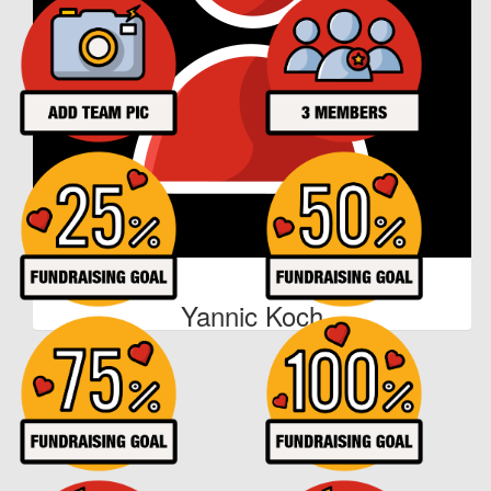
Du schaffst das 😀
€
24
Anonymous
€
53
Joëlle Robalino
€
105
Yannic Koch