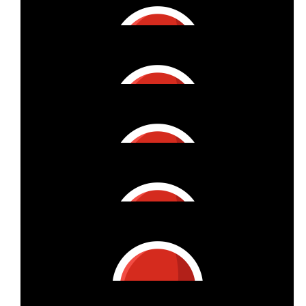
€
61
Lauri
€
25
Ann-christin Und Sebastian Scholz
€
53
Susanne K.
€
25
Eileen & Samu
€
27
Deborah Marly
€
196