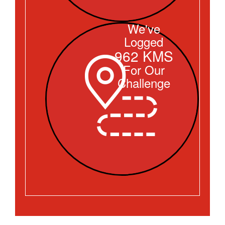
We've
Logged
962 KMS
For Our
Challenge