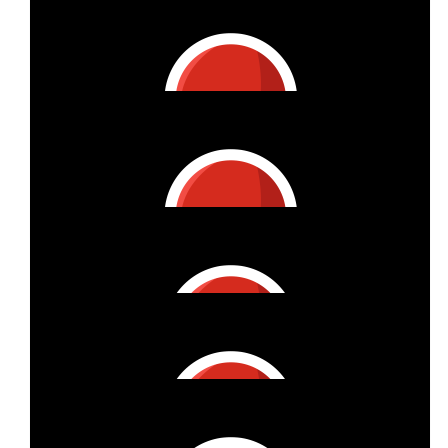
€
112
Jenni & Freunde
€
25
Anonymous
€
22
Natalia Bender
€
27
Marita
Here we go!
€
11
Florian Hoffmann