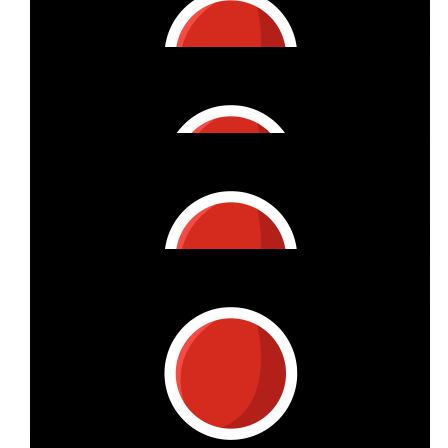
Grüße
€
27
Sarah Hodgson
Mega Aktion, viel Erfolg! :-)
€
16
Janna
€
33
Meike & Co
€
10
Milou & Gabriel
Für Élo