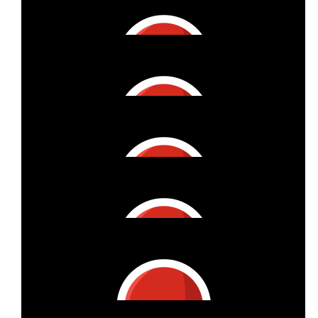
Natascha, Michael & Paul
€
53
Oewi
€
11
Sophia B.
€
22
Sophia B.
Joënnic - go, go, go!
€
105
Patrick & Denise Mit Joshua