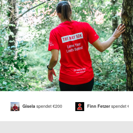
Finn Fetzer
spendet
€28
Barbara Siebenmorge