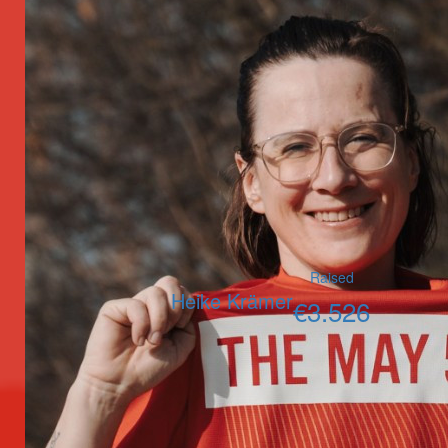
Raised
Heike Krämer
€
3.526