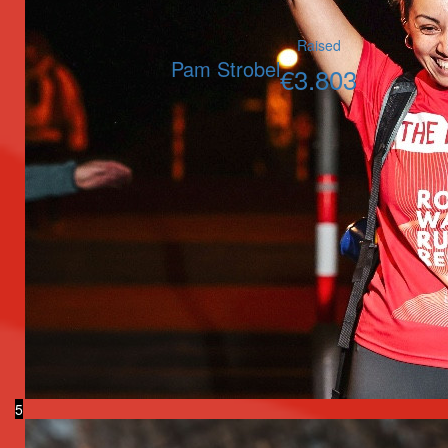
Raised
Pam Strobel
€
3.803
5