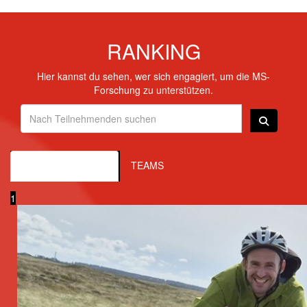
RANKING
Hier kannst du sehen, wer sich engagiert, um die MS-
Forschung zu unterstützen.
EINZELPERSONEN
TEAMS
1