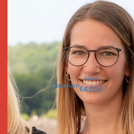
Raised
Clara Kern
€
4.054