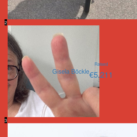
2
Raised
Gisela Böckle
€
5.211
3