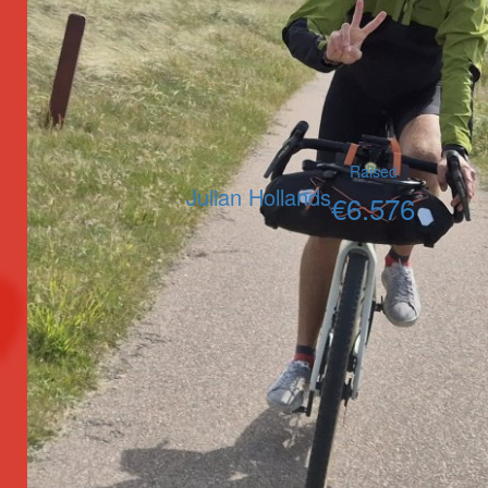
Raised
Julian Hollands
€
6.576