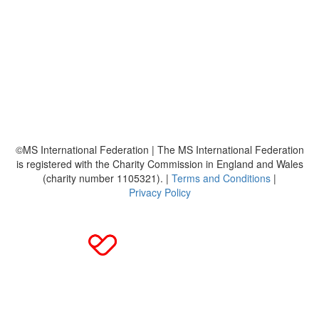
Über uns
Platzierungen
Bildmaterial
Häufig gestellte Fragen
MS International Federation
DMSG
©MS International Federation | The MS International Federation
is registered with the Charity Commission in England and Wales
(charity number 1105321). |
Terms and Conditions
|
Privacy Policy