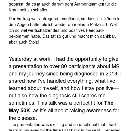
gepasst, da es ja auch darum geht Aufmerksamkeit für die
Krankheit zu schaffen.
Der Vortrag war aufregend, emotional, so dass ich Tränen in
den Augen hatte, als ich wieder an meinem Platz saß. Weil
ich so viel wertschätzendes und positives Feedback
bekommen habe. Das tat so gut und macht mich dankbar,
aber auch Stolz!
Yesterday at work, I had the opportunity to give
a presentation to over 80 participants about MS
and my journey since being diagnosed in 2019. I
shared how I’ve handled everything, what I’ve
learned about myself, and how I stay positive—
but also how the diagnosis still scares me
sometimes. This talk was a perfect fit for
The
, as it’s all about raising awareness for
May 50K
the disease.
The presentation was exciting and so emotional that I had
tears in my eyes by the time I sat back in my seat. I received