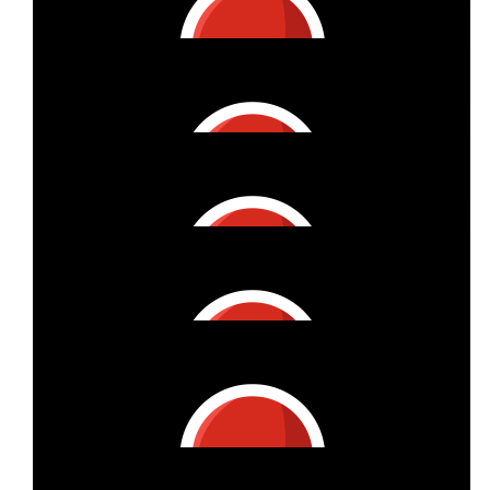
Runningonalways
€
27
Lisa Und Florian
€
100
S&m Bucher
€
22
Kathrin Hammeter
You go Girl!
€
22
Tobias Dangl
Lets gooo
€
27