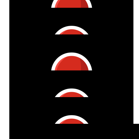
Florian Lachner
Danke Annika! Fand deine Vortrag eye-opening
€
105
€
231
Benjamin Baumann
Benedikt Meurer
Inspiring, thank you for sharing your story!
Keep going!
€
35
Luisa Schreiber
So schön dass du ich dafür einsetzt :)))
€
27