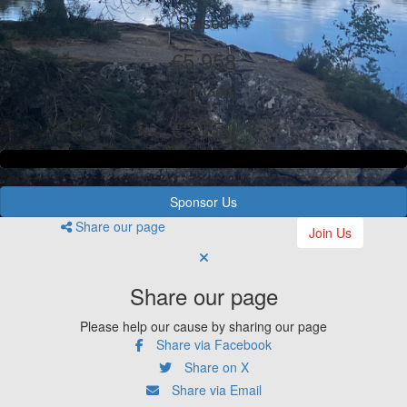
Raised
€5.958
Our Goal
€3.750
Sponsor Us
Share our page
Join Us
Share our page
Please help our cause by sharing our page
Share via Facebook
Share on X
Share via Email