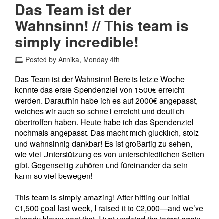
Das Team ist der
Wahnsinn! // This team is
simply incredible!
Posted by Annika, Monday 4th
Das Team ist der Wahnsinn! Bereits letzte Woche
konnte das erste Spendenziel von 1500€ erreicht
werden. Daraufhin habe ich es auf 2000€ angepasst,
welches wir auch so schnell erreicht und deutlich
übertroffen haben. Heute habe ich das Spendenziel
nochmals angepasst. Das macht mich glücklich, stolz
und wahnsinnig dankbar! Es ist großartig zu sehen,
wie viel Unterstützung es von unterschiedlichen Seiten
gibt. Gegenseitig zuhören und füreinander da sein
kann so viel bewegen!
This team is simply amazing! After hitting our initial
€1,500 goal last week, I raised it to €2,000—and we’ve
already blown past that. I just updated the target again