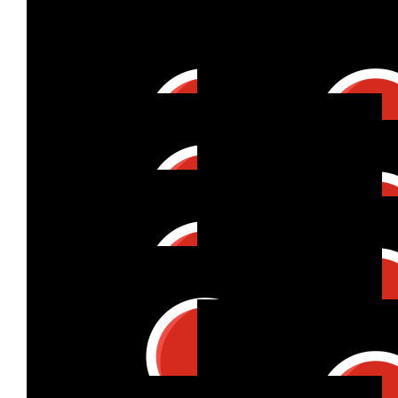
€
5
Nora
👏🏻
€
25
Christian Schlütter
€
100
Ursina Schreiber
€
27
€
27