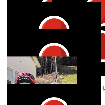
€
10
Fiona Walman
Viel Spaß bei der großen Radltour!! Ich cheere aus der
Hallertau!! 🥳🥳
€
48
Jens Bay
€
27
Hendrik Bientzle
€
53
€
53
Mirjam Bauer
Antonell
€
105