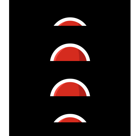
€
200
Gisela Bongers
€
27
Johanna Lettgen
€
27
Jan Wiemann
€
1k
Benedikt Meurer
Starke Leistung! 💪
€
28