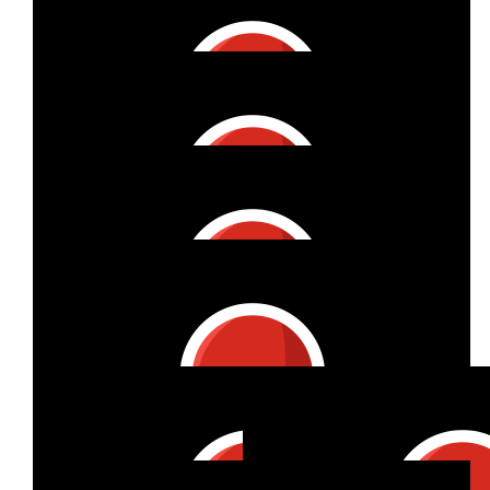
Annika Straßner
€
52
Anonymous
€
27
Renate Und Klaus
€
11
Kristina
Viel Erfolg bei deinen 50km 😉
€
26
Julia