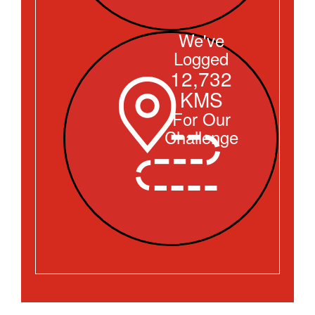
We've
Logged
12,732
KMS
For Our
Challenge