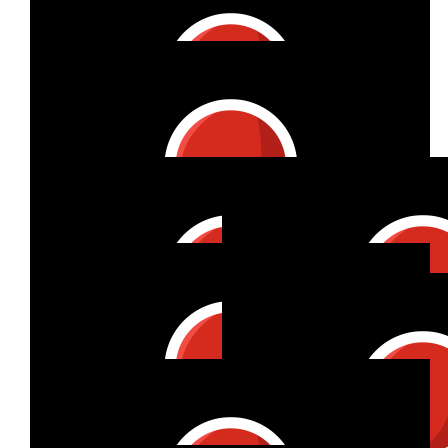
Annika Straßner
€
17
Lisa
Richtig starke Aktion & richtig stark durchgezogen! 🫶🏼
€
17
Dr. Rainer Nerger
Stronger together!
€
11
Verena Weigert
€
105
Gisa Maria