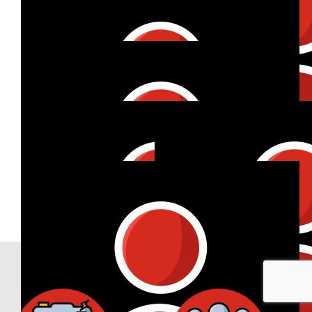
€
73
Eva Und Chidera
€
50
Anna-maria
€
27
Lea Wiser
Ich bin gern dabei, gutes Laufen :)
€
11
€
30
Stefanie Kohl
Mari
Our Achievements
€
53
Uta Strassner