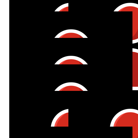
Emilia
€
53
Andrea Marchini
Great initiative! Will do my best to reach 50K :)
€
27
Yuchen Wu
€
22
Marian Harbach
€
32
€
10
Anonymous
Manuel K
€
53