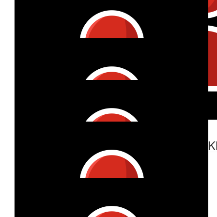
Guido Soyez
€
105
Andrea Siegmund
€
50
Fanz Und Andrea Dangl
€
53
€
53
Werner
Monika Kl
Keep on running!
€
53
Manfred Und Dagmar