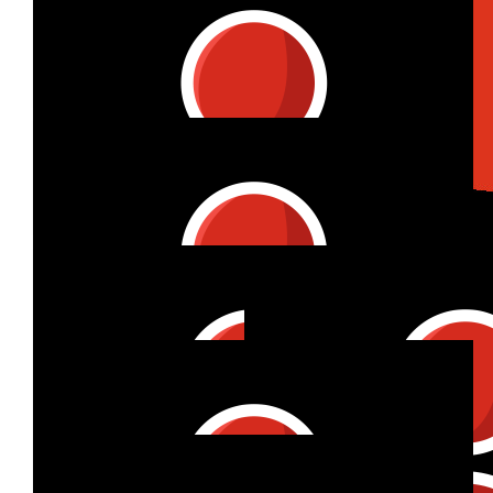
€
15
Brigitte
Ich unterstütze dich sehr gerne! Alles Liebe!
€
10
Marco Smolla
Tolle Aktion! Alles Gute
€
11
Johanna Wolf
Was für eine starke Aktion liebe Miri! 🫶
€
26
Ramiro Farto
Hi Miri! Sehr coole Idee, die ich sehr gerne unterstützen