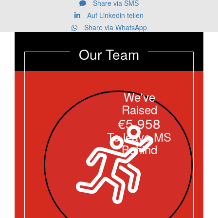
Share via SMS
Auf Linkedin teilen
Share via WhatsApp
Our Team
We've
Raised
€5.958
To leave MS
Behind