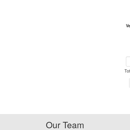
V
To
Our Team