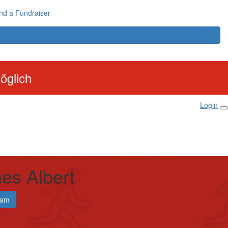
nd a Fundraiser
öglich
Login
es Albert
eam