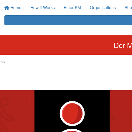
Home
How it Works
Enter KM
Organisations
Abo
Der M