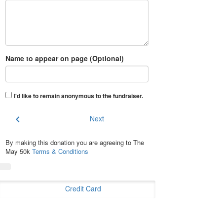
Name to appear on page (Optional)
I'd like to remain anonymous to the fundraiser
.
chevron_left
Next
By making this donation you are agreeing to The
May 50k
Terms & Conditions
Credit Card