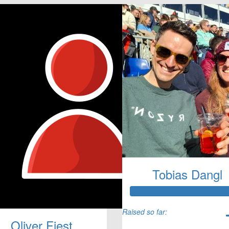
Tobias Dangl
Raised so far:
Oliver Fiest