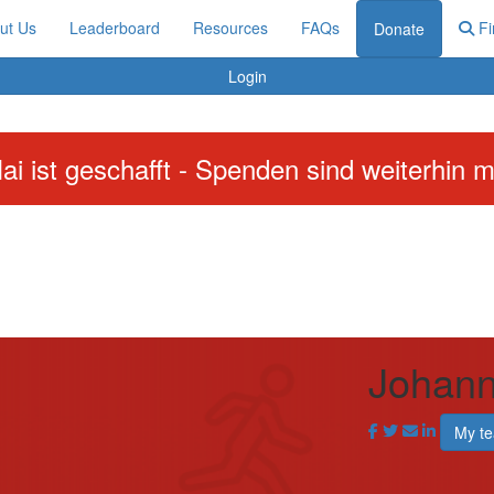
ut Us
Leaderboard
Resources
FAQs
Fi
Donate
Login
ai ist geschafft - Spenden sind weiterhin m
Johann
My t