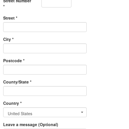
Street Number
*
Street *
City *
Postcode *
County/State *
Country *
United States
Leave a message (Optional)