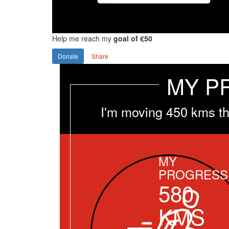
Help me reach my
goal of €50
Donate
Share
MY P
I'm moving 450 kms th
MY
PROGRESS
580
KMS