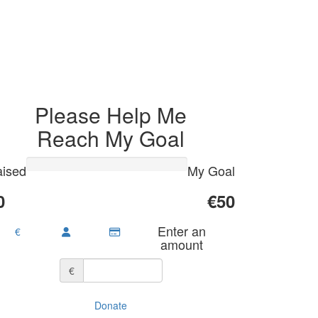
Please Help Me
Reach My Goal
ised
My Goal
0
€50
Enter an
€
amount
€
Donate