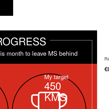
ROGRESS
is month to leave MS behind
Ra
€
My target
450
KMS