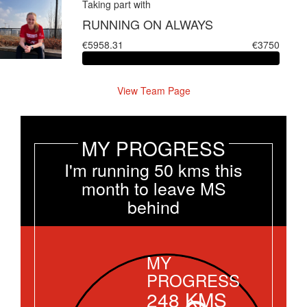
Taking part with
RUNNING ON ALWAYS
€5958.31
€3750
View Team Page
MY PROGRESS
I'm running 50 kms this
month to leave MS
behind
MY
PROGRESS
248
KMS