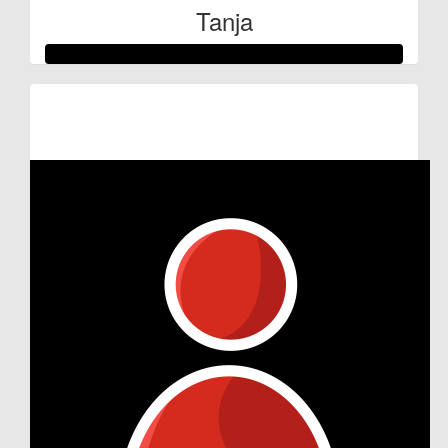
Tanja
Raised so far:
€100