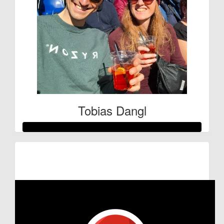
Tobias Dangl
Raised so far:
€127