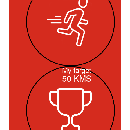
My target
50
KMS