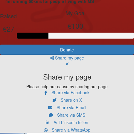
I'm running 50kms for people living with MS
My Goal
Raised
€100
€27
Donate
Share my page
Share my page
Please help our cause by sharing our page
Share via Facebook
Share on X
Share via Email
Share via SMS
Auf Linkedin teilen
Share via WhatsApp