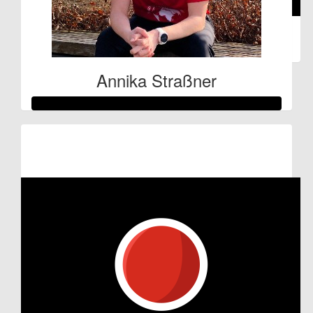
€
26.98
Anonymous
Annika Straßner
Raised so far:
€702