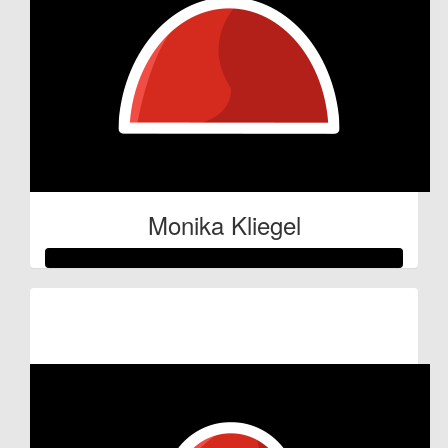
Monika Kliegel
Raised so far:
€53