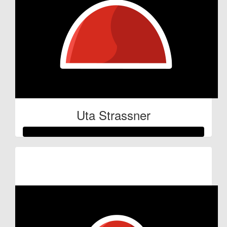
Uta Strassner
Raised so far:
€53