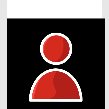
Raised so far:
€105