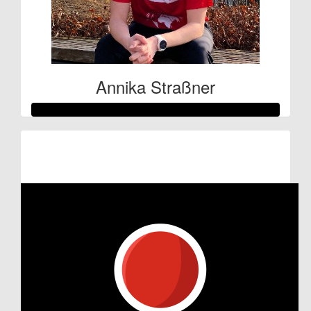
Annika Straßner
Raised so far:
€702