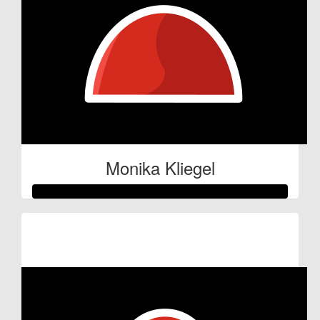
Monika Kliegel
Raised so far:
€53