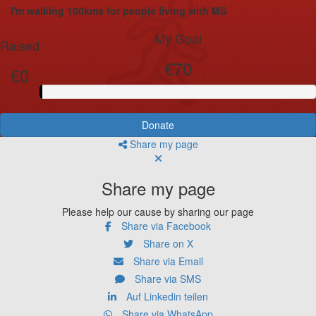
I'm walking 100kms for people living with MS
My Goal
Raised
€70
€0
Donate
Share my page
Share my page
Please help our cause by sharing our page
Share via Facebook
Share on X
Share via Email
Share via SMS
Auf Linkedin teilen
Share via WhatsApp