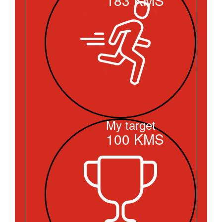
My target
100
KMS