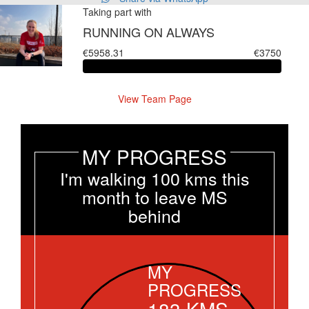
Taking part with
RUNNING ON ALWAYS
€5958.31
€3750
View Team Page
MY PROGRESS
I'm walking 100 kms this
month to leave MS
behind
MY
PROGRESS
183
KMS