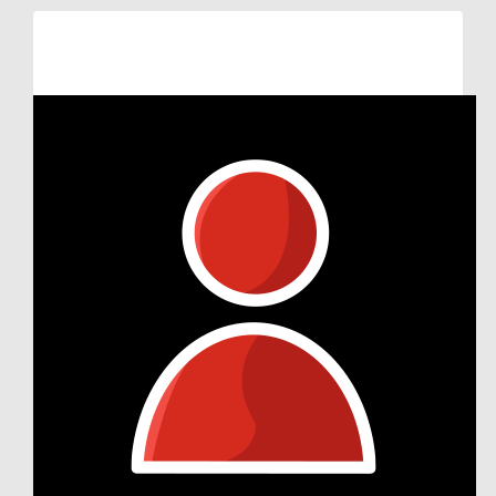
Raised so far:
€105