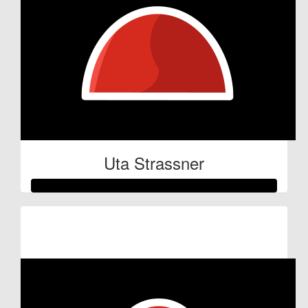
Uta Strassner
Raised so far:
€53