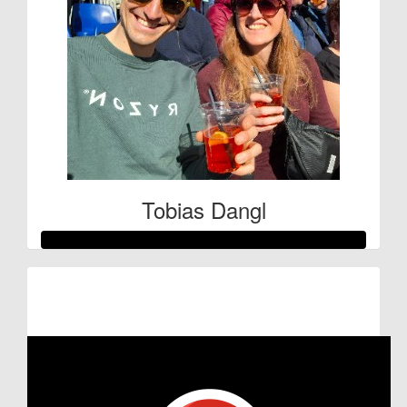
Tobias Dangl
Raised so far:
€127