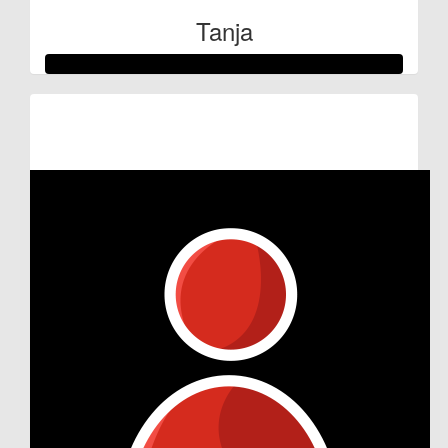
Tanja
Raised so far:
€100