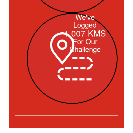
We've
Logged
1,007 KMS
For Our
Challenge