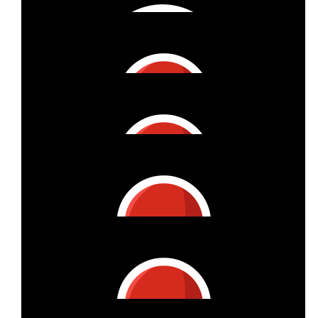
€
1
Anonymous
€
27
Kaddy
Super tolle Sache, Nasti 🙂
€
27
Ursula Stadler
Danke, dass Du da mitmachst. Die Frau meines Cousins hat
dies Sch...Krankheit und liegt jetzt schon seit Jahren als
Pflegefall. Wir haben hier ihrem tapferen Kampf schon fast ein
Vierteljahrhundert hilflos zugesehen. Es ist eine Schande, dass
es hier immer noch kein Medikament gibt, weil die Forschung
an seltenen Krankheiten sich nicht lohnt.
€
27