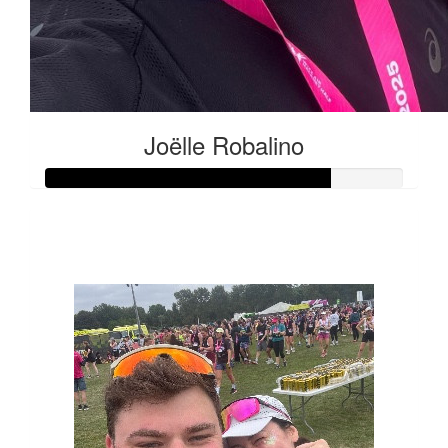
Joëlle Robalino
Raised so far:
€400