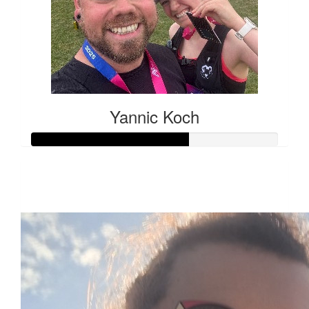
Yannic Koch
Raised so far:
€159