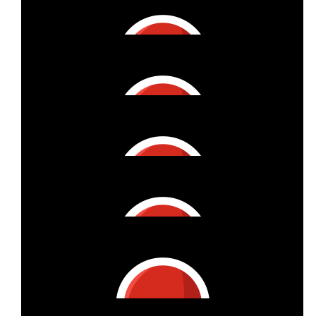
Natascha, Michael & Paul
€
53
Oewi
€
11
Sophia B.
€
22
Sophia B.
Joënnic - go, go, go!
€
105
Patrick & Denise Mit Joshua