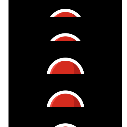
Anastasia Weinandi
€
27
Joanna Hien
€
53
G. B.
💪❤️
€
11
Tim Burghardt
Hoffe ich kann etwas helfen
€
27
Katharina Jost