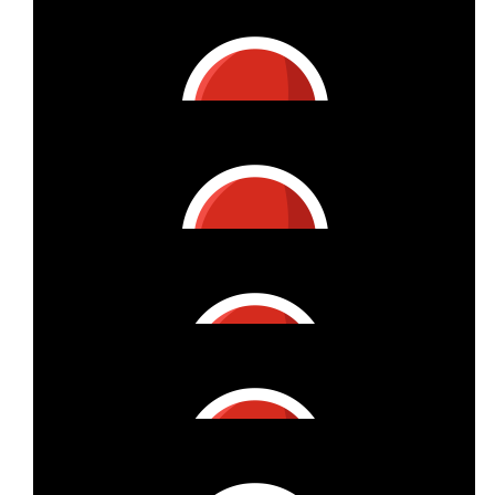
€
112
Jenni & Freunde
€
25
Anonymous
€
22
Natalia Bender
€
27
Marita
Here we go!
€
11
Florian Hoffmann