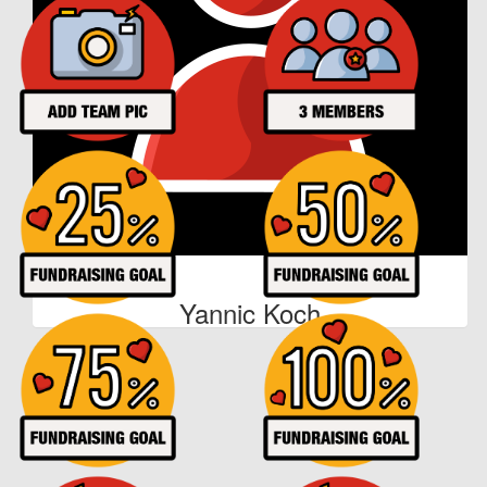
Du schaffst das 😀
€
24
Anonymous
€
53
Joëlle Robalino
€
105
Yannic Koch