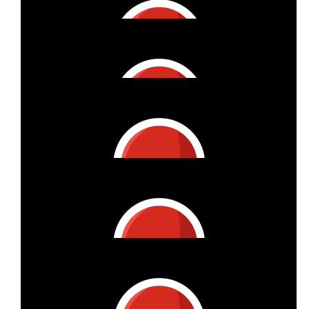
Anonymous
€
20
Anonymous
€
27
Carina & Jannik &lt;3
You‘ve got this 💪🏼
€
53
Anonym
€
53
Telmo
€
27