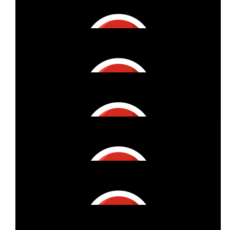
€
5
Benedict Bridgerton
€
25
Nora Brand