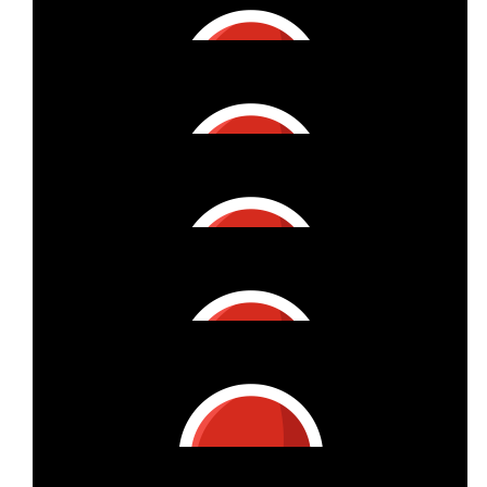
€
61
Lauri
€
25
Ann-christin Und Sebastian Scholz
€
53
Susanne K.
€
25
Eileen & Samu
€
27
Deborah Marly
€
196