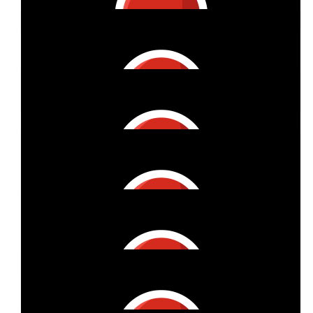
Winterchen
€
27
Svetlana Stempel
💖Denke an euch!!! 💖
€
27
Kathrin Reinisch-kloos
Stay Strong Éloïse 💪🏻
€
50
Verena Schmidtchen
Go Team Joënnic!!!
€
27