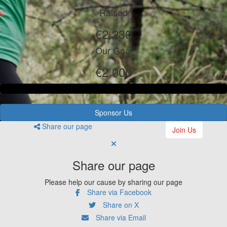
Raised
€2.230
Our Goal
€2.000
Sponsor Us
Share our page
Join Us
Share our page
Please help our cause by sharing our page
Share via Facebook
Share on X
Share via Email