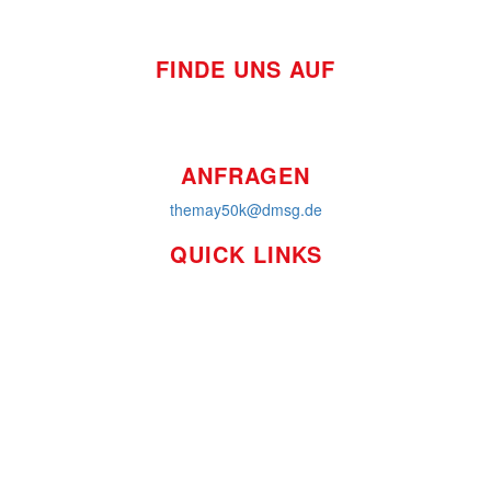
FINDE UNS AUF
ANFRAGEN
themay50k@dmsg.de
QUICK LINKS
So funktioniert's
Über uns
Platzierungen
Bildmaterial
Häufig gestellte Fragen
MS International Federation
DMSG