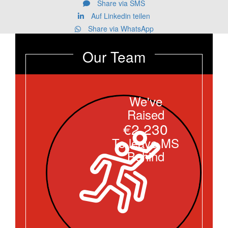
Share via SMS
Auf Linkedin teilen
Share via WhatsApp
Our Team
We've
Raised
€2.230
To leave MS
Behind