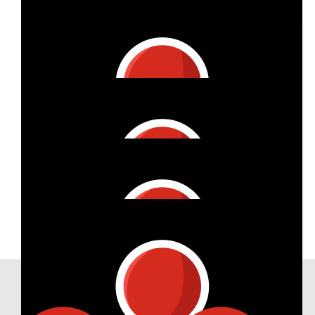
Katharina Daum
€
53
Steffi K.
€
150
Mela
€
27
Wibke Bohny
€
25
Andrea Wentz
Our Achievements
€
209
Monika Neidinger-ornau