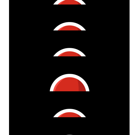
€
11
Susann Stüwer-köhler
€
53
Anne Dorn
You Go, Girls!
€
53
Guido Und Uschi Neidinger
Yes, you can - Gemeinsam für diese gute Sache
€
27
Ina & The Gang
€
32