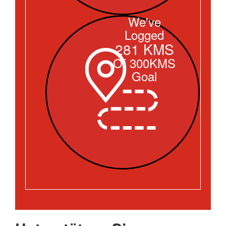
We've
Logged
281 KMS
Of 300KMS
Goal