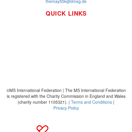
themay50k@dmsg.de
QUICK LINKS
So funktioniert's
Über uns
Platzierungen
Bildmaterial
Häufig gestellte Fragen
MS International Federation
DMSG
©MS International Federation | The MS International Federation
is registered with the Charity Commission in England and Wales
(charity number 1105321). |
Terms and Conditions
|
Privacy Policy