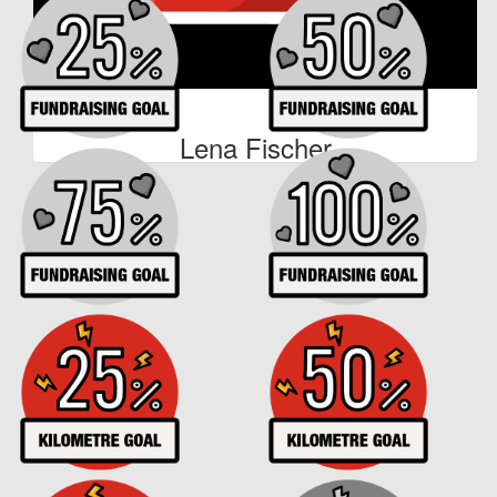
€
53
Andreas Mürmann
€
25
Lena Fischer