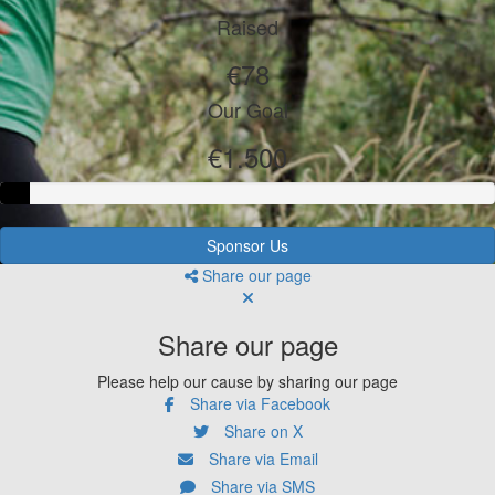
Raised
€78
Our Goal
€1.500
Sponsor Us
Share our page
Share our page
Please help our cause by sharing our page
Share via Facebook
Share on X
Share via Email
Share via SMS