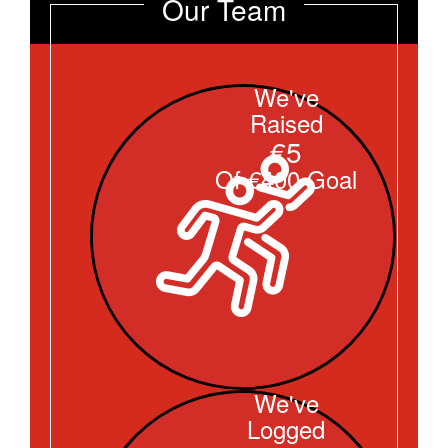
Our Team
We've
Raised
€5
Of €400 Goal
We've
Logged