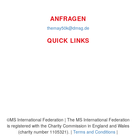
ANFRAGEN
themay50k@dmsg.de
QUICK LINKS
So funktioniert's
Über uns
Platzierungen
Bildmaterial
Häufig gestellte Fragen
MS International Federation
DMSG
©MS International Federation | The MS International Federation
is registered with the Charity Commission in England and Wales
(charity number 1105321). |
Terms and Conditions
|