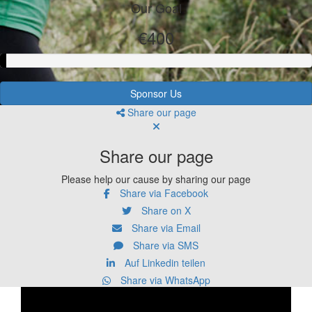
Our Goal
€400
Sponsor Us
Share our page
Share our page
Please help our cause by sharing our page
Share via Facebook
Share on X
Share via Email
Share via SMS
Auf Linkedin teilen
Share via WhatsApp