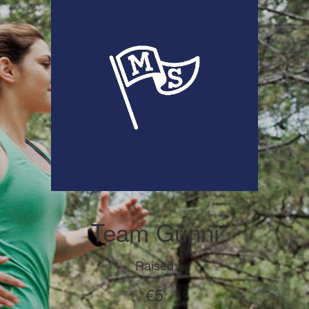
Team Günni
Raised
€5