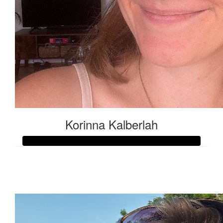
Korinna Kalberlah
Raised so far:
€550