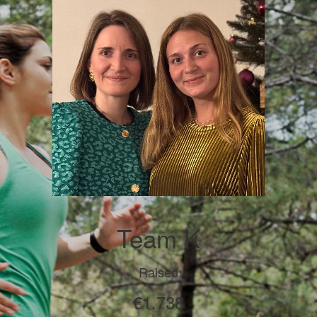
Team K
Raised
€1.738