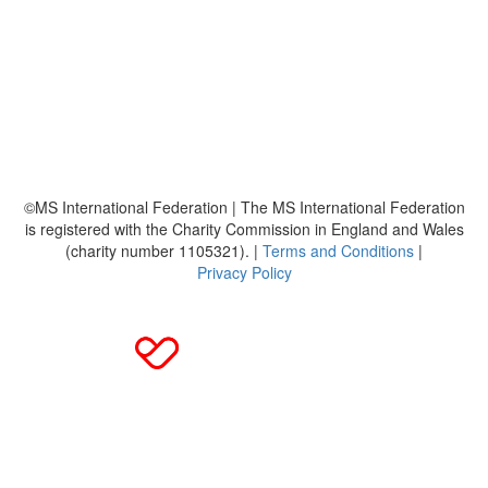
Platzierungen
Bildmaterial
Häufig gestellte Fragen
MS International Federation
DMSG
©MS International Federation | The MS International Federation
is registered with the Charity Commission in England and Wales
(charity number 1105321). |
Terms and Conditions
|
Privacy Policy