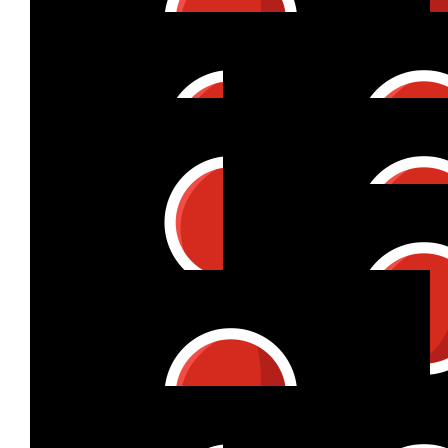
Nicole Bormann
🫶🏻🫶🏻🫶🏻
€
17
€
50
Bianca
Andrea G
🧡🧡
Ihr seid GROSS
€
50
Barbara Erk-bong
€
53
Marlene Rummel
Go, Ko! &lt;3
€
27
€
39