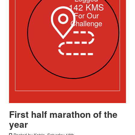
142 KMS
For Our
Challenge
First half marathon of the
year
Posted by Katrin, Saturday 18th