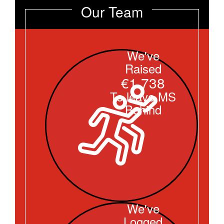
Our Team
We've
Raised
€1.738
To leave MS
Behind
We've
Logged