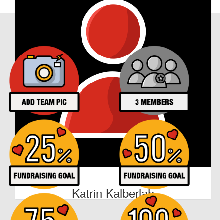
Jessica Köhler
Our Achievements
€
43
Janina Und Dominik
€
52
Ko
Startgeld. 🤩 Go! 💪🏼
€
26
Katrin Kalberlah
€
27
Katrin Kalberlah