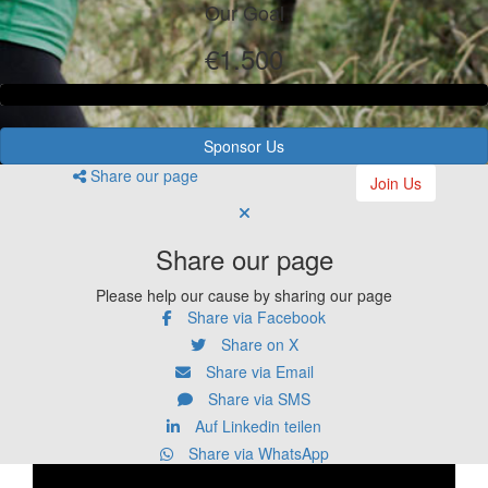
Our Goal
€1.500
Sponsor Us
Share our page
Join Us
Share our page
Please help our cause by sharing our page
Share via Facebook
Share on X
Share via Email
Share via SMS
Auf Linkedin teilen
Share via WhatsApp