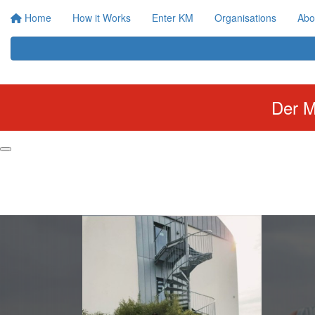
Home
How it Works
Enter KM
Organisations
Abo
Der M