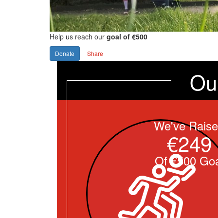
Help us reach our
goal of €500
Donate
Share
Ou
We've Rais
€249
Of €500 Goa