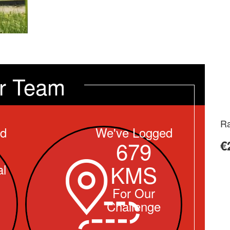
r Team
Ra
ed
We've Logged
679
€
KMS
l
For Our
Challenge