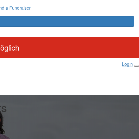
nd a Fundraiser
öglich
Login
ts