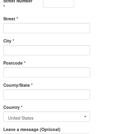
Street Number
*
Street *
City *
Postcode *
County/State *
Country *
United States
Leave a message (Optional)