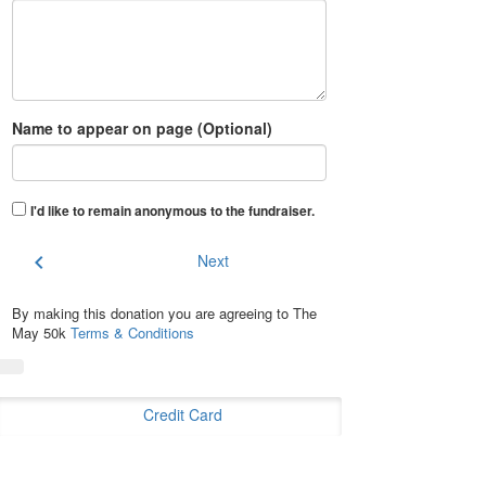
Name to appear on page (Optional)
I'd like to remain anonymous to the fundraiser
.
chevron_left
Next
By making this donation you are agreeing to The
May 50k
Terms & Conditions
Credit Card