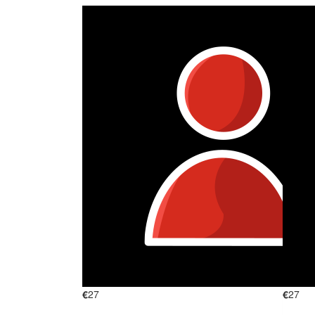
€
27
€
27