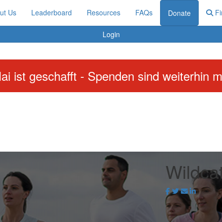
ut Us
Leaderboard
Resources
FAQs
Fi
Donate
Login
ai ist geschafft - Spenden sind weiterhin m
Wildca