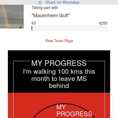
Share via WhatsApp
Taking part with
"Mauenheim läuft"
€0
€250
View Team Page
MY PROGRESS
I'm walking 100 kms this
month to leave MS
behind
MY
PROGRESS