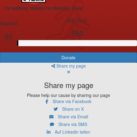
I'm walking 100kms for Nathalie Zetto
My Goal
Raised
€50
€0
Donate
Share my page
Share my page
Please help our cause by sharing our page
Share via Facebook
Share on X
Share via Email
Share via SMS
Auf Linkedin teilen