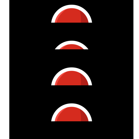
€
26.68
Henning Kellner
€
25.97
Gyde
Das finanzielle Ziel ist nun erreicht. Ich wünsche dir gute Fahrt,
damit du auch dein Fahrrad-Ziel gesund und munter erreichst
:)
€
25
Claudia L.
Weiterhin viel Erfolg!
€
25
Annette Hummel-burwitz
Danke für Deine Initiative ❣️