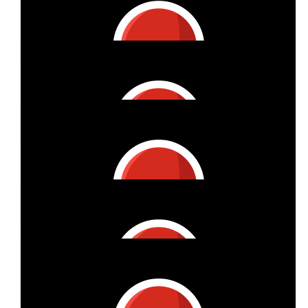
€
25
Norina Greuner
€
21.86
Nana
Einfach mega, liebe Birgit:)
€
21.86
Marieke Mittelbach
richtig toll!
€
21.86
Sabine Möllmann
Viel Erfolg!