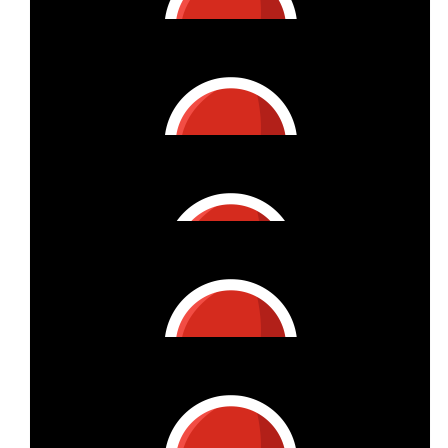
Stephan Hasenbeck
Liebe Grüße!
€
26.98
Wiebke Molsen
€
26.98
Anonymous
Find ich toll 🙃
€
26.98
Gabriele Missfeldt
Du hast alles gegeben. Danke
€
26.98