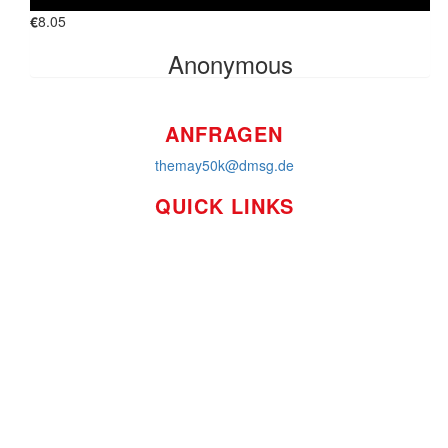
€
8.05
FINDE UNS AUF
Anonymous
ANFRAGEN
themay50k@dmsg.de
QUICK LINKS
So funktioniert's
Über uns
Platzierungen
Bildmaterial
Häufig gestellte Fragen
MS International Federation
DMSG