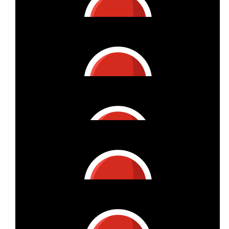
€
32.32
Martina Garen
€
31.60
Julia Werntges
€
27.51
Beatrix Seher
Mega Aktion! Danke für Deinen Einsatz! Meine liebe Freundin
ist unermüdlich und stark.
€
26.98
Gaby B.
Toll, dass du das machst
€
26.98