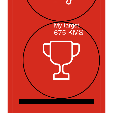
My target
675
KMS