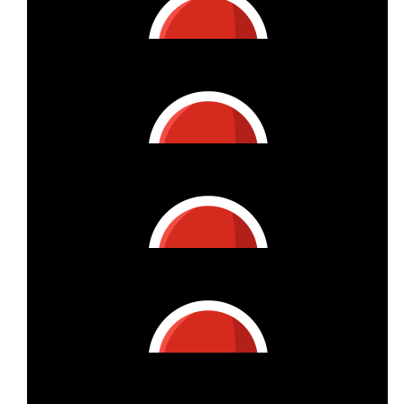
€
11.24
Markus K.
Weiterhin gute Fahrt und viele Grüße an Matze🙋‍♂️
€
11.24
Timo Schürmanns
Viel Erfolg:-)
€
11.24
Brita
€
10
Nils Greuner
Ich habe so ne fitte Mama