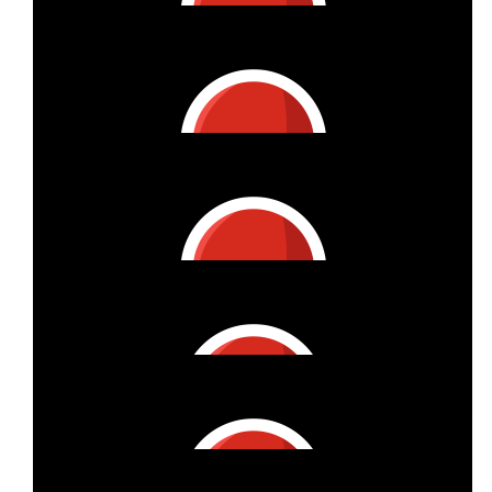
Carolin Hasemann-bär
Du bist der Hammer!!!
€
26.98
Katy Kellner
€
26.98
Anette
Tolle Aktion! Da bin ich natürlich gerne dabei! ❤️
€
26.98
Klaus Burwitz
Go for it
€
26.98