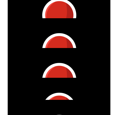
€
53.42
Mibabs Schädlingsbekämpfung Gmbh
€
53.42
Melinda Leong
€
41.72
Olivia Strotmann
Klasse :-) Viel Erfolg wünschen wir Dir!
€
40.62
Knuffi
Tolle Aktion, tolle Radtour. Liebe Grüße auch an deine
Schwester.