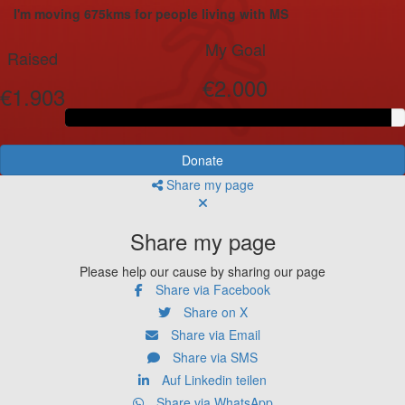
I'm moving 675kms for people living with MS
My Goal
Raised
€2.000
€1.903
Donate
Share my page
Share my page
Please help our cause by sharing our page
Share via Facebook
Share on X
Share via Email
Share via SMS
Auf Linkedin teilen
Share via WhatsApp