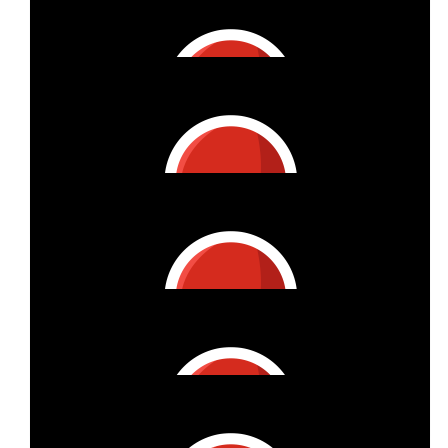
Annett Sperling
Tolle Aktion! Viel Erfolg! 👍🏼
€
16.56
Louisa
€
16.56
Jürgen Sperling
€
16.56
Annett Sperling
Deine Begeisterung steckt an, etwas Gutes zu tun! Lg
€
15
Rl