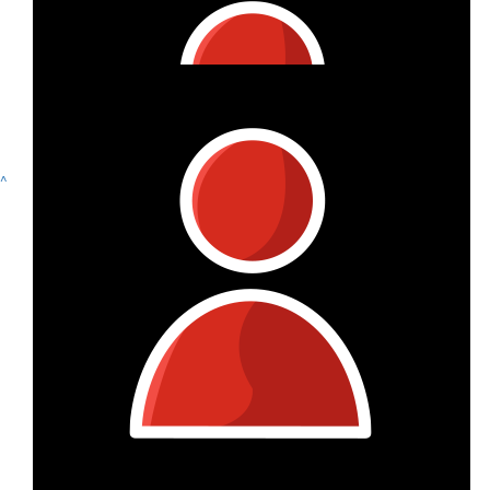
€
10
Leonie Mette
Super Sache! Viel Freude und Erfolg!
€
10
Anne Renneberg
^
Starke Leistung!
€
10
Karoline Büttner
Du rockst!
€
10
Niko Köwing
Super, weiter so!