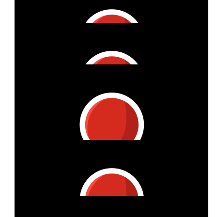
Malte
400 geknackt!!
€
26.98
Harald Kellner
Damit die 1300 voll werden!
€
26.98
Nina Hummel
€
26.98
Birgit Greuner
€
26.98
Wiebke Loske