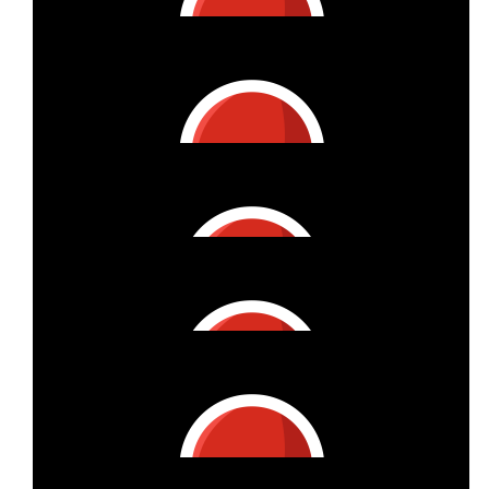
€
21.86
Kerstin Greuner
€
21.86
Katrin Klabe
Liebe Birgit, richtig toll. ❤️❤️
€
19.75
Anonym
€
18
Denny Gille
Für die Zielgerade ;)
€
16.56