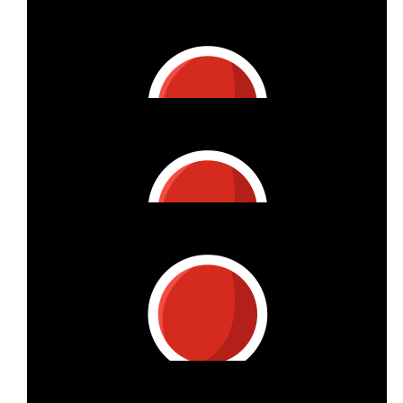
€
53.42
Martina Hungerkamp
Sehr coole Aktion!! Und weiter viel Spaß!
€
53.42
Matthias Kellner
Weil du einfach Klasse bist und wir tolle Sachen gemeinsam
machen können!
€
53.42
Harald Kellner
Dafür immer! Welches Fsmilienmitglied ist denn betroffen?
€
53.42
Sonja Köhnen