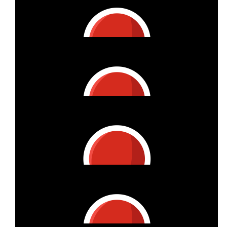
€
100
Barbara Werntges
€
74.20
Dirk Sielaff
👍
€
57.59
Meike Und Jens
Super, weiter so!
€
53.42
Anja Werntges
Tolle Initiative! Der Weg ist das Ziel :)