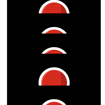
€
37.53
Anne Popanne :-)
Kuss auf die Nuss!
€
35.45
Susi
Grüße aus alten Basketballzeiten!
€
32.32
Ute Busch
€
32.32
Bianca Gehrke-hoffarth
Tolles Engagement und eine richtig gute Idee!