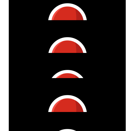
Vielen Dank für die Initiative!
€
53.42
Sabine
Super!
€
53.42
Bettina Landau-dahlhaus
Liebe Birgit, Weiter viel Erfolg beim Spendensammeln! Ich
finde es toll, dass Du Dich dafür engagierst, dass mehr über
MS geforscht wird und Du so Deiner Schwester helfen
möchtest! Herzliche Grüße Bettina
€
53.42
Helga Kellner
Mit besten Grüßen von der Schwiegermama!