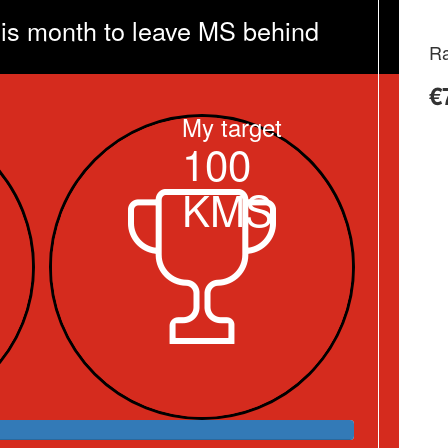
is month to leave MS behind
Ra
€
My target
100
KMS