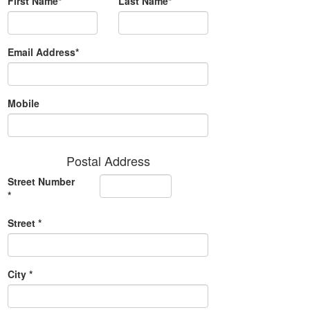
First Name*
Last Name*
Email Address*
Mobile
Postal Address
Street Number
*
Street *
City *