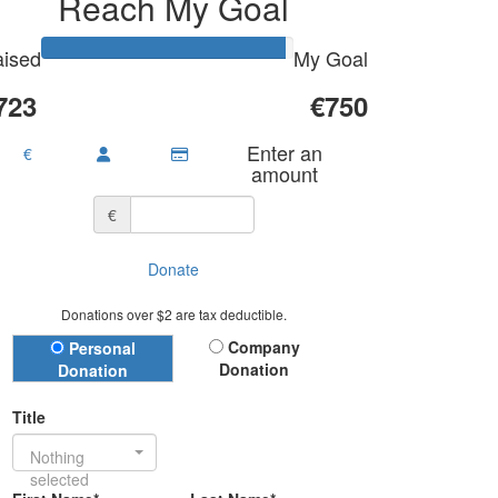
Reach My Goal
ised
My Goal
723
€750
Enter an
€
amount
€
Donate
Donations over $2 are tax deductible.
Donation Type
Company
Personal
Donation
Donation
Title
Nothing
selected