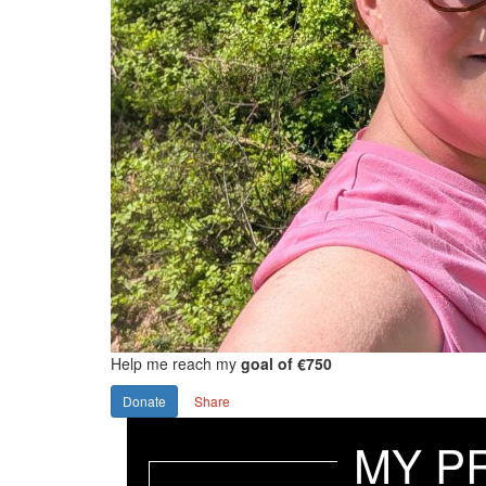
Help me reach my
goal of €750
Donate
Share
MY P