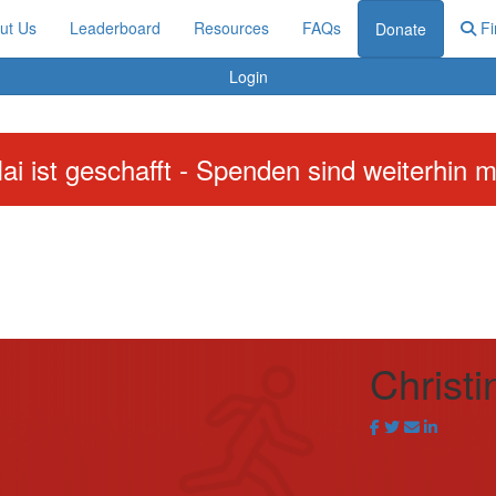
ut Us
Leaderboard
Resources
FAQs
Fi
Donate
Login
ai ist geschafft - Spenden sind weiterhin m
Christ