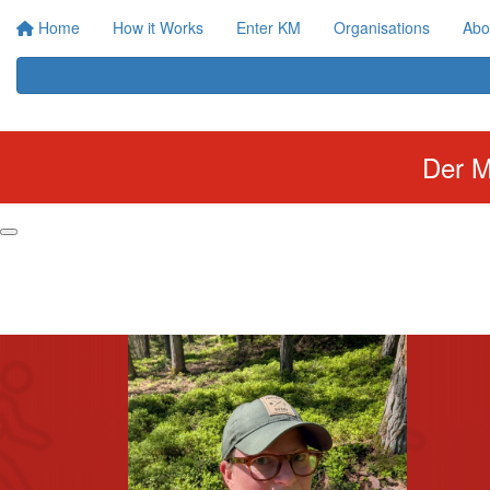
Home
How it Works
Enter KM
Organisations
Abo
Der M