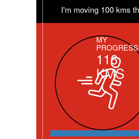
I'm moving 100 kms th
MY
PROGRESS
116
KMS