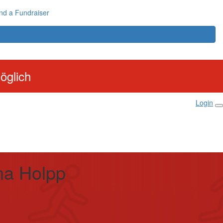
nd a Fundraiser
öglich
Login
ina Holpp