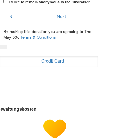
I'd like to remain anonymous to the fundraiser
.
chevron_left
Next
By making this donation you are agreeing to The
May 50k
Terms & Conditions
Credit Card
erwaltungskosten