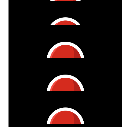
Gabriele Lucke
Herzliche Grüße ❣️
€
53.42
Gaby Grubitzsch
Danke :)
€
53.42
Jana Theisen
Ole ole
€
53.42
Gaby Grubitzsch
€
53.42