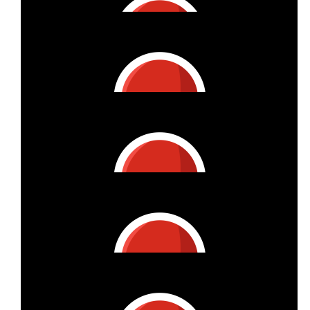
Gute Idee!
€
100
Dr. Claus Theisen
Viel Erfolg 👍🏻💪🏻
€
100
Christine Auer
Von Herzen gerne unterstütze ich Ihr großes empathisches
Engagement und Ihren persönlichen Einsatz, liebe Frau
Theisen.
€
53.42
Anonymous
€
53.42