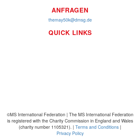
ANFRAGEN
themay50k@dmsg.de
QUICK LINKS
So funktioniert's
Über uns
Platzierungen
Bildmaterial
Häufig gestellte Fragen
MS International Federation
DMSG
©MS International Federation | The MS International Federation
is registered with the Charity Commission in England and Wales
(charity number 1105321). |
Terms and Conditions
|
Privacy Policy