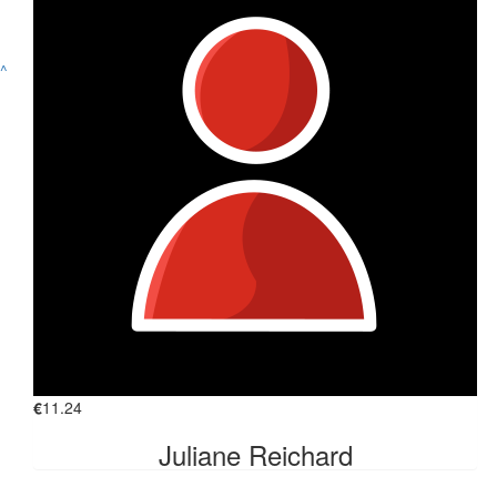
Vanessa Keßler
💪😃
^
€
26.98
Sven Biermann
€
25
Jacqueline
💪🏽💪🏽💪🏽
€
21.86
Isabel Benhidjeb
€
11.24
FINDE UNS AUF
Juliane Reichard