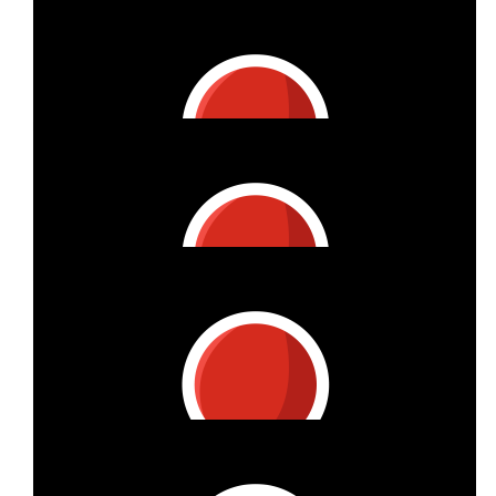
€
105.25
Cj Automobilservice
Viel Erfolg 💪👍
€
100
Thomas Manolis
Mit ganz herzlichem Dank an Thomas, der mich auch so
spontan unterstützt hat
€
100
Wolfgang Schuster
So eine schöne Idee unterstützte ich gern!
€
100
Roswitha Schroeder