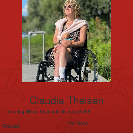
Claudia Theisen
I'm rolling 50kms for people living with MS
My Goal
Raised