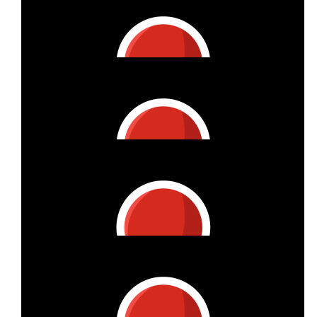
€
37.53
Silke Eickhoff
Hallo liebe Claudia, Das ist eine tolle Aktion. Ich drücke die
Daumen 👍🏻👍🏻 LG Silke 🫶
€
26.98
Wolfgang Und Annette Biermann
€
26.98
👩🏽‍🦽🚀
:-*
€
26.98
💪🏼