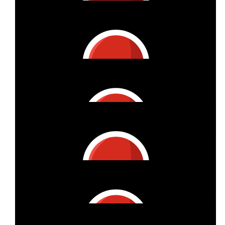
:*
€
26.98
Martina Jung
Tolle Aktion, toll, dass du dabei bist!!
€
26.98
Martina Fruntke
Tolle Aktion, liebe Frau Theisen 😘 Ganz liebe Grüße Martina
Fruntke
€
26.98
Nadja Sturm
Tolle Aktion liebe Claudia ❤️
€
26.98