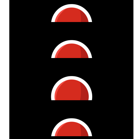
Michael Hammes
€
110.38
Sandra Jennings
Wertvolle Idee :0)
€
105.25
Nina Seidemann
Du Rakete!
€
105.25
Claudia Theisen
€
105.25
Wicaro Gmbh & Co.kg
Tolle Aktion 👍 Wir freuen uns, mithelfen zu können.