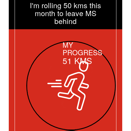
I'm rolling 50 kms this
month to leave MS
behind
MY
PROGRESS
51
KMS