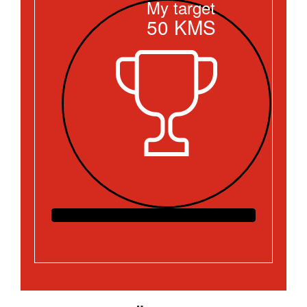
My target
50
KMS