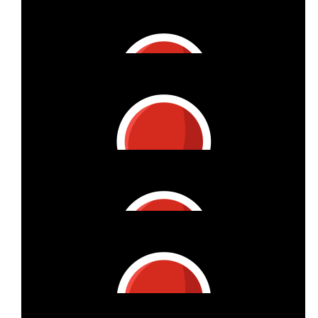
Kirstin Uppenkamp
€
52.22
Ina Huwendiek
Eine großartige Idee und Aktion
€
50
Sandra Marks
🧡🙏
€
50
Kessi
Weiter so!
€
39.71
Maria Hanselle