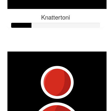
Knattertoni
Raised so far:
€11