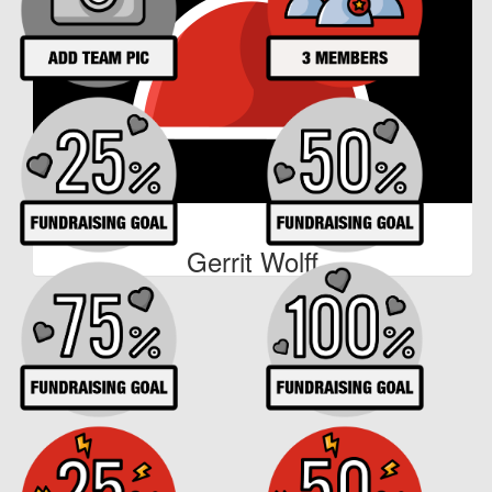
€
11
Gerrit Wolff