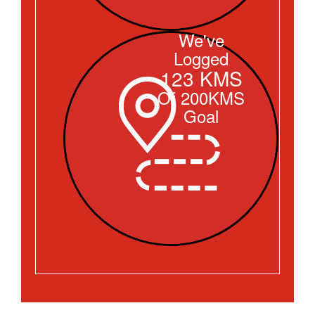
We've
Logged
123 KMS
Of 200KMS
Goal