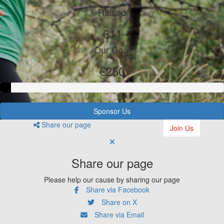
Raised
€11
Our Goal
€250
Sponsor Us
Share our page
Join Us
Share our page
Please help our cause by sharing our page
Share via Facebook
Share on X
Share via Email