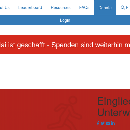
ut Us
Leaderboard
Resources
FAQs
Fi
Donate
Login
ai ist geschafft - Spenden sind weiterhin m
Einglie
Unter