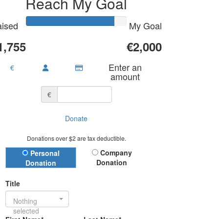
Reach My Goal
ised
My Goal
1,755
€2,000
Enter an
€
amount
€
Donate
Donations over $2 are tax deductible.
Donation Type
Company
Personal
Donation
Donation
Title
Nothing
selected