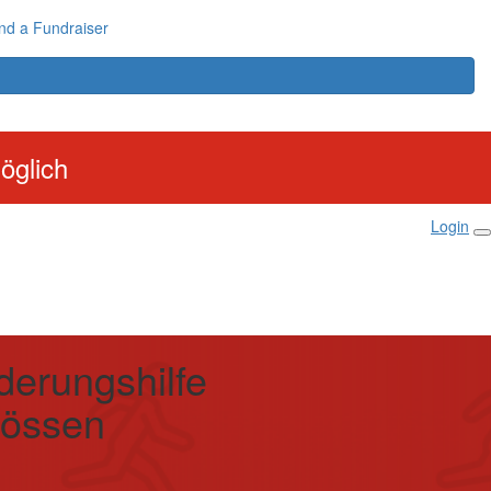
nd a Fundraiser
öglich
Login
derungshilfe
wössen