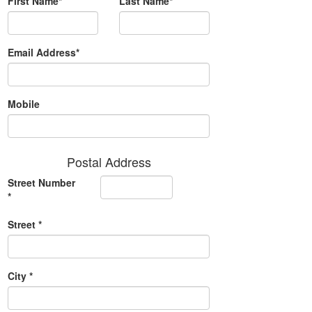
First Name*
Last Name*
Email Address*
Mobile
Postal Address
Street Number
*
Street *
City *