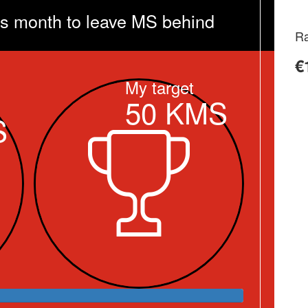
is month to leave MS behind
Ra
€
My target
50
KMS
S