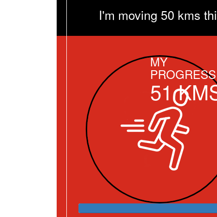
I'm moving 50 kms th
MY
PROGRESS
51
KM