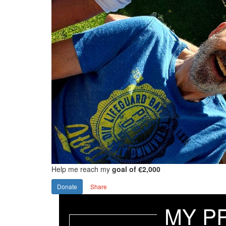
Help me reach my
goal of €2,000
Donate
Share
MY P