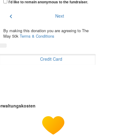
I'd like to remain anonymous to the fundraiser
.
chevron_left
Next
By making this donation you are agreeing to The
May 50k
Terms & Conditions
Credit Card
erwaltungskosten