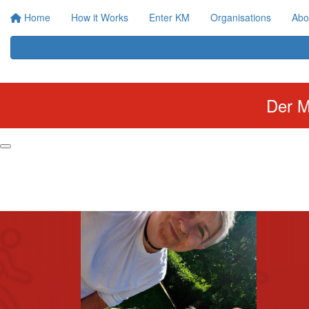
Home
How it Works
Enter KM
Organisations
Abo
Der M